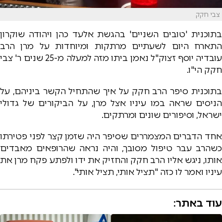
צבי חקק
בתוכנית 'טובים השניים' בהגשת אלעד כהן ויהודה שוקרון
התארח היום לשעתיים מרתקות ומיוחדות על מרן הרב
עובדיה יוסף זצוק"ל נאמן ביתו מזה למעלה מ-25 שנים ר' צבי
חקק הי"ו.
בתוכנית סיפר הרב חקק על איך שהתחיל הקשר ביניהם, על
הניסים שראה במו עיניו אצל מרן, על הביקורים של גדולי
ישראל, וסיפורים שונים ומרתקים.
אחד הדברים המצמררים שסיפר היה שזמן קצר לפני פטירתו
כשהרב עבר טיפול מסובך, והיה נראה שהרופאים מאבדים
אותו, ניגש אליו הרב חקק והחזיק את ידו ולפתע פקח מרן את
עיניו ואמר לו כזה "תציל אותי, תציל אותי".
עוד באתר: