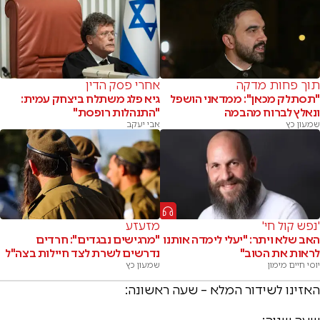
תוך פחות מדקה
אחרי פסק הדין
"תסתלק מכאן": ממדאני הושפל
גיא פלג משתלח ביצחק עמית:
ונאלץ לברוח מהבמה
"התנהלות רופסת"
שמעון כץ
אבי יעקב
'נפש קול חי'
מזעזע
האב שלא ויתר: "יעלי לימדה אותנו
"מרגישים נבגדים": חרדים
לראות את הטוב"
נדרשים לשרת לצד חיילות בצה"ל
יוסי חיים מימון
שמעון כץ
האזינו לשידור המלא – שעה ראשונה: