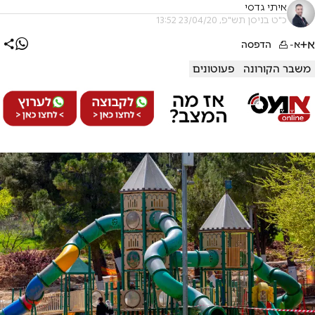
איתי גדסי
כ"ט בניסן תש"פ, 23/04/20 13:52
א+
א-
הדפסה
משבר הקורונה
פעוטונים