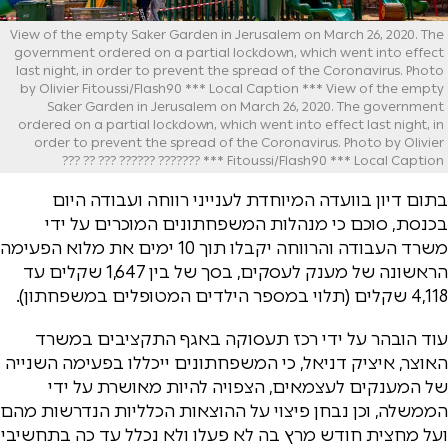
View of the empty Saker Garden in Jerusalem on March 26, 2020. The
government ordered on a partial lockdown, which went into effect
last night, in order to prevent the spread of the Coronavirus. Photo
by Olivier Fitoussi/Flash90 *** Local Caption *** View of the empty
Saker Garden in Jerusalem on March 26, 2020. The government
ordered on a partial lockdown, which went into effect last night, in
order to prevent the spread of the Coronavirus. Photo by Olivier
Fitoussi/Flash90 *** Local Caption *** ??????? ?????? ??? ?? ???
בתום דיון בוועדה המיוחדת לענייני רווחה ועבודה היום
בכנסת, סוכם כי מנהלות המשפחתונים המוכרים על ידי
משרד העבודה והרווחה יקבלו תוך 10 ימים את מלוא הפעימה
הראשונה של מענק לעסקים, בסך של בין 1,647 שקלים עד
4,118 שקלים (תלוי במספר הילדים המטופלים במשפחתון).
עוד הובהר על ידי רכז תעסוקה באגף התקציבים במשרד
האוצר, איציק דניאל, כי המשפחתונים ייכללו בפעימה השנייה
של המענקים לעצמאים, הצפויה להיות מאושרת על ידי
הממשלה, וכן נבחן פיצוי על ההוצאות הכלליות הנדרשות מהם
ועל מחצית חודש מרץ בה לא פעלו ולא נכלל עד כה בתחשיבי