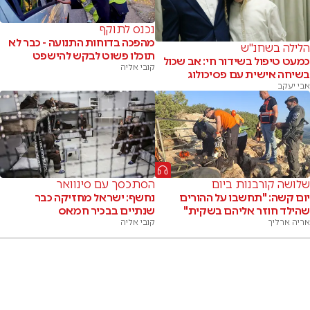
נכנס לתוקף
מהפכה בדוחות התנועה - כבר לא
הלילה בשחנ"ש
תוכלו פשוט לבקש להישפט
כמעט טיפול בשידור חי: אב שכול
קובי אליה
בשיחה אישית עם פסיכולוג
אבי יעקב
שלושה קורבנות ביום
הסתכסך עם סינוואר
יום קשה: "תחשבו על ההורים
נחשף: ישראל מחזיקה כבר
שהילד חוזר אליהם בשקית"
שנתיים בבכיר חמאס
אריה ארליך
קובי אליה