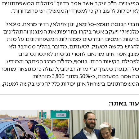
הפיצויים. ח"כ יעקב אשר אמר בדיון: "מנהלות המשפחתונים
לא יכולות לרעוב רק כי למשרדי הממשלה יש פרוצדורות".
חברי הכנסת תומא-סלימאן, ינון אזולאי, רדיר מראח, מיכאל
מלכיאלי ויעקב אשר ביקרו בחריפות את המנגנון והתהליכים
ברשות המסים הנדרשים ממנהלות המשפחתונים על מנת
להגיש בקשה למענק. לטענתם, מדובר בהליך מסורבל ולא
מובן, אשר אינו מותאם לחסרי נגישות לאינטרנט וגרם
לפסילת בקשות רבות. בנוסף, מדו"ח מרכז המחקר והמידע
של הכנסת שנערך ע"י מריה רבינוביץ', עולה כי כתוצאה מחוסר
התאמה במערכות, כ-50% מתוך 3,800 מנהלות
המשפחתונים בישראל אינן יכולות כלל להגיש בקשה למענק.
עוד באתר: