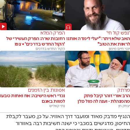
'נפש קול חי'
הפרק המלא
האב שלא ויתר: "יעלי לימדה אותנו
רחובות שרה: הפרק העשירי של
לראות את הטוב"
'הקול החדש בדרכים' • צפו
יוסי חיים מימון
הקול החדש בדרכים
מרתק
אסונות בין הזמנים
הרב אורי זוהר קיבל פתק
נכדי ראש הישיבה: אח ואחות טבעו
מהמנהלת - וענה לה מול כולן
למוות באגם
יצחק חן
נתי קאליש
הנגיף מדבק מאוד ומועבר דרך האוויר. על כן, מעבר לקבלת
החיסון, מדגישים במכבי כי ישנה חשיבות רבה באוורור