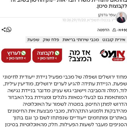
לקבוצות סיכון.
עפר גדנקן
י"ג בכסלו תשפ"א, 29/11/20 10:36
א+
א-
הדפסה
אירית קובנט
מכבי שירותי בריאות
פלח שוק
שפעת
מחוז ירושלים ושפלה של מכבי מפעיל ניידת ייעודית לחיסוני
שפעת. הניידת עתידה להגיע לערים ירושלים, מודיעין עילית,
לוד, רמלה והסביבה ויישובי גוש עציון. מדובר בניידת נגישה
המותאמת גם לבעלי כסאות גלגלים ומצוידת בכל האבזור
הדרוש למתן החיסון. במטרה לשמור על האוכלוסיה
מהידבקות ולמנוע התקהלות, מכבי מבצעת את החיסונים
באתרים ומתחמים ייעודיים שנפתחו לשם כך וגם בתוך
הסניפים מעבר לשעות הפעילות. חלק מהאוכלוסיות בסיכון