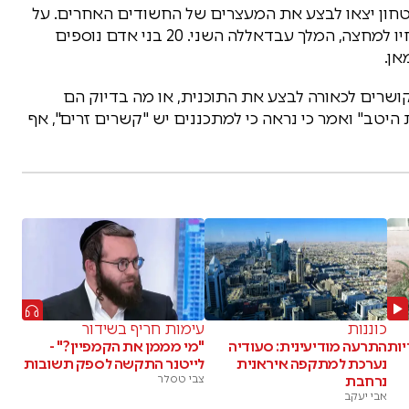
יטחון יצאו לבצע את המעצרים של החשודים האחרים. על
פי החשד בירדן, בן חוסיין רקח מזימה להדיח את אחיו למחצה, המלך עבדאללה השני. 20 בני אדם נוספים
אן.
קושרים לכאורה לבצע את התוכנית, או מה בדיוק הם
יטב" ואמר כי נראה כי למתכננים יש "קשרים זרים", אף
כוננות
עימות חריף בשידור
האריות
התרעה מודיעינית: סעודיה
"מי מממן את הקמפיין?" -
נערכת למתקפה איראנית
לייטנר התקשה לספק תשובות
נרחבת
צבי טסלר
אבי יעקב