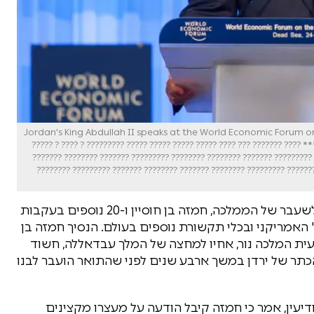
Jordan's King Abdullah II speaks at the World Economic Forum on the,
Jordan. May 26, 2013. Photo by FLASH90. *** Local Caption *** ???? ??????? ??? ???? ????? ????? ????? ????? ????????? ? ???? ? ??
???? ????? ?????? ??? ???? ????? ??? ?????????? ????? ???? ???????? ???
???????? ??????? ???????? ???????? ????????? ???????? ????????? ?????
הרשויות בירדן עצרו במהלך השבת את נסיך הכתר לשעבר של הממלכה, חמזה בן חוסיין ו-20 נוספים בעקבות
ט' האמריקני ובכלי תקשורת נוספים בעולם. הנסיך חמזה בן
יעית המלכה נור, אחיו למחצה של המלך עבדאללה, חשוד
הכתר של ירדן במשך ארבע שנים לפני שהתואר הועבר לבנו
דיעין, אמר כי חמזה קיבל הודעה על מעצרו מקצינים