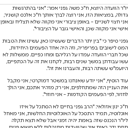
יו"ר הוועדה היוצא, ח"כ משה גפני אמר: "אני בהתרגשות
גדולה, במציאות הזו, אני רוצה לברך אותך ח"כ אלכס קושניר,
אני חצוי לשניים – באופן ציבורי אני מקווה שלא תצליח ובאופן
אישי אני מקווה שכן, והאישי גובר על הציבורי".
גפני סיפר כי "בין יתר הדברים שעשינו כאן, עשינו את הטבות
המס לישובים בפריפריה, וזה היה אחד הפעמים היחידות,
שכל חברי הוועדה עמדו על רגליהם ומחו כפיים. ממשלות לא
עשו עבודתן במשך שנים רבות, לקחנו את זה על הכתפיים,
היועמ"ש עשתה רבות, והעברנו את זה".
עוד הוסיף, "אני יודע שאנחנו במשטר דמוקרטי, אני מקבל
את העניין הזה שמתחלפים, אני רק מזהיר אתכם, אני הולך
לחזור, לפי הפעמים הקודמות – אני חוזר".
ח"כ ינון אזולאי: "הרב גפני בחיים לא הסתכל על איזו
אוכלוסיה, תמיד התסכל על האוכלוסיות החלשות, אני מאחל
ליו"ר הנכנס שזה באמת יהיה זמני אבל שלא תצא תקלה
תחת ידך, ראית איך שהוועדות מתנהלות ללא משוא פנים,