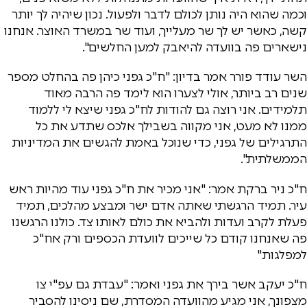
וכמה שהוא היה נותן לכולם לדבר ולפעול. נכון שיהיה לך יותר
קשה, כאשר יש לך שר מעלייך, ועוד שר במשרד האוצר. אנחנו
נישארים פה בוועדה להיאבק למען החלשים".
השר עודד פורר אמר בדיון: "ח"כ גפני כיהן פה בהחלט מספר
שנים רב ביותר, אולי לצערו הוא לימד פה הרבה מאוד
תלמידים. אני רוצה גם להודות לח"כ גפני שיצא לי ללמוד
ממנו לא מעט, אני מקווה בשבילך אלכס שתדע את כל
התרגילים של גפני, כדי שנוכל באמת להגשים את המדיניות
הממשלתית".
ח"כ ניר ברקת אמר: "אני מכיר את ח"כ גפני עוד מהיות ראש
עיר. תמיד הרגשתי שאתה אדם ישר ומבצע מהלכים, תמיד
פעלת לקרב ועדות ולהביא את כולם לאותו צד. כולנו הרגשנו
פה שאנחנו קודם כל שייכים לוועדת הכספים ורק אח"כ
למפלגות"
ח"כ יעקב אשר בירך את גפני ואמר: "עבדת גם עפ"י צו
מצפונך, אני מגיע מהוועדה המסדרת, שם ניסינו להסביר