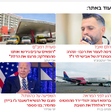
עוד באתר:
הלם ואבל
סערת רמב"ם
ניסה לעצור את רכבו - ונהרג:
"רופאים ערבים גירשו אותנו
הטרגדיה של אבישי לוי ז"ל
מהמחלקה; פרצנו את הדלת"
אלי יעקובוביץ
אבי יעקב
רגע לפני המראה
השפיעה על כהונתו?
ברומא זעמו: יהודי ירד מהמטוס
מצבו של הנשיא לשעבר ג'ו ביידן
כדי לא לחלל את השבת
מחמיר; בנו מספר
פנחס בן זיו
יוני שניידר