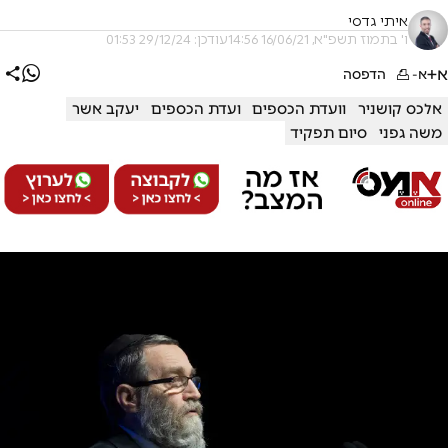
איתי גדסי
ו' בתמוז תשפ"א, 16/06/21 14:56
עודכן: 29/12/24 01:53
א+
א-
הדפסה
אלכס קושניר
וועדת הכספים
ועדת הכספים
יעקב אשר
משה גפני
סיום תפקיד