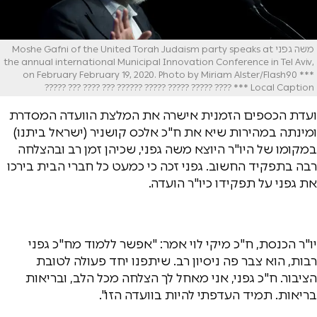
משה גפני Moshe Gafni of the United Torah Judaism party speaks at
the annual international Municipal Innovation Conference in Tel Aviv,
on February February 19, 2020. Photo by Miriam Alster/Flash90 ***
Local Caption *** ???? ????? ????? ????? ?????? ??? ???? ??? ?????
ועדת הכספים הזמנית אישרה את המלצת הוועדה המסדרת
ומינתה במהירות שיא את ח"כ אלכס קושניר (ישראל ביתנו)
במקומו של היו"ר היוצא משה גפני, שכיהן זמן רב ובהצלחה
רבה בתפקיד החשוב. גפני זכה כי כמעט כל חברי הבית בירכו
את גפני על תפקידו כיו"ר הועדה.
יו"ר הכנסת, ח"כ מיקי לוי אמר: "אפשר ללמוד מח"כ גפני
רבות, הוא צבר פה ניסיון רב. שיתפנו יחד פעולה לטובת
הציבור. ח"כ גפני, אני מאחל לך הצלחה מכל הלב, ובריאות
בריאות. תמיד העדפתי להיות בוועדה הזו".