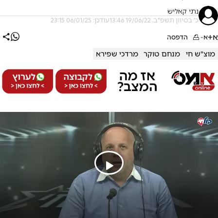
נתי קאליש
כ' בסיוון תשפ"ב, 19/06/22 13:46
עודכן: 06/01/25 23:15
א+
א-
הדפסה
מוצ"ש חי
מנחם טוקר
מרדכי שפירא