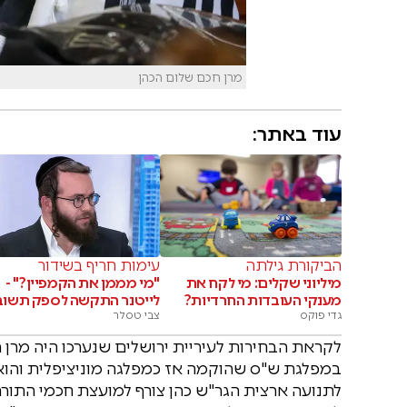
מרן חכם שלום הכהן
עוד באתר:
הביקורת גילתה
עימות חריף בשידור
מיליוני שקלים: מי לקח את
"מי מממן את הקמפיין?" -
מענקי העובדות החרדיות?
לייטנר התקשה לספק תשוב
גדי פוקס
צבי טסלר
לקראת הבחירות לעיריית ירושלים שנערכו היה מרן
במפלגת ש"ס שהוקמה אז כמפלגה מוניציפלית והוא
לתנועה ארצית הגר"ש כהן צורף למועצת חכמי התורה