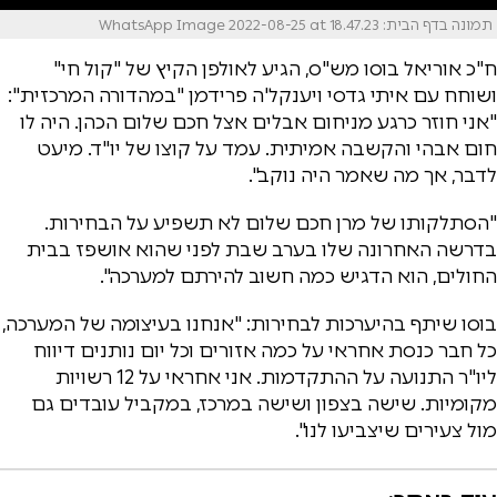
תמונה בדף הבית: WhatsApp Image 2022-08-25 at 18.47.23
ח"כ אוריאל בוסו מש"ס, הגיע לאולפן הקיץ של "קול חי"
ושוחח עם איתי גדסי ויענקל'ה פרידמן "במהדורה המרכזית":
"אני חוזר כרגע מניחום אבלים אצל חכם שלום הכהן. היה לו
חום אבהי והקשבה אמיתית. עמד על קוצו של יו"ד. מיעט
לדבר, אך מה שאמר היה נוקב".
"הסתלקותו של מרן חכם שלום לא תשפיע על הבחירות.
בדרשה האחרונה שלו בערב שבת לפני שהוא אושפז בבית
החולים, הוא הדגיש כמה חשוב להירתם למערכה".
בוסו שיתף בהיערכות לבחירות: "אנחנו בעיצומה של המערכה,
כל חבר כנסת אחראי על כמה אזורים וכל יום נותנים דיווח
ליו"ר התנועה על ההתקדמות. אני אחראי על 12 רשויות
מקומיות. שישה בצפון ושישה במרכז, במקביל עובדים גם
מול צעירים שיצביעו לנו".