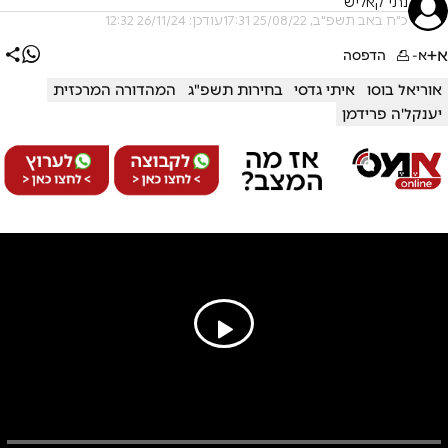
נתי קאליש
כ"ח באב תשפ"ב, 25/08/22 17:31
עודכן: 26/11/24 12:32
א+
א-
הדפסה
אוריאל בוסו
איתי גדסי
בחירות תשפ"ג
המהדורה המרכזית
יענקל'ה פרידמן