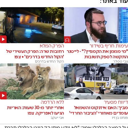
עוד באתר:
עימות חריף בשידור
הפרק המלא
"מי מממן את הקמפיין?" - לייטנר
רחובות שרה: הפרק העשירי של
התקשה לספק תשובות
'הקול החדש בדרכים' • צפו
צבי טסלר
הקול החדש בדרכים
דיווח מסעיר
ללא הרדמה
מביך: האם איזנקוט והשמאל
אחרי יותר מ-30 שעות: האריות
עומדים מאחורי 'הציבור החרדי'
הגיעו לאפריקה. צפו
פנחס בן זיו
אבי יעקב
על המצב הכלכלי אמר: "לא יודע מתי הקבינט הכלכלי חברת