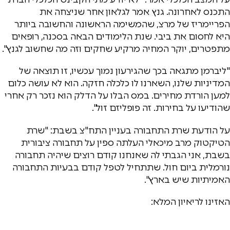
התכנס לאחרונה. גנץ אמר לגלאון אחר שניצחה את
הפריימריז של מרצ, שהמשימה הראשונה והחשובה ביותר
היא לחסום את ביבי. שנת הלימודים הבאה בסכנה, רופאים
מתפטרים, יוקר המחיה מרקיע שחקים וזה מה שחשוב לגנץ".
"ליברמן מתגאה בכך שהגירעון נמוך עכשיו, זו תוצאה של
המדיניות שלנו, השארנו לו כלכלה חזקה. הוא לא עושה כלום
למען הורדת מחירים. במס הבלו על הדלק הוא נזכר רק אחרי
שהודיעו על בחירות. זה פופליזם זול".
על הודעת שרת התחבורה בעניין התח"צ בשבת: "שרת
הטיקטוק מרב מיכאלי העלתה ספין על תחבורה ציבורית
בשבת, אני הגבתי לה שאנחנו קודם רוצים שיהיה תחבורה
נורמלית ביום חול. שתתחיל לטפל קודם בבעיות התחבורה
האמיתיות שיש בארץ".
האזינו לריאיון המלא: