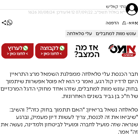
נתי קאליש
י"א באלול תשפ"ב, 07/09/22 14:12
עודכן: 30/08/24 16:26
א+
א-
הדפסה
עונש מוות למחבלים
עלי סלאלחה
חבר הכנסת עלי סלאלחה ממפלגת השמאל מרצ התראיין
היום לרדיו קול רגע, ואמר כי הוא לא פוסל אפשרות שיתמוך
בחוק עונש מוות למחבלים, שזהו אחד מחוקי הדגל המרכזיים
של ח"כ בן גביר בשנים האחרונות.
סלאלחה נשאל בריאיון: "האם תתמוך בחוק כזה"? והשיב:
"שיביאו את זה לכנסת, צריך לעשות דיון מעמיק, וברגע
שנראה שזה מועיל לחברה ומועיל לביטחון ולמדינה, נעשה את
זה" אמר.