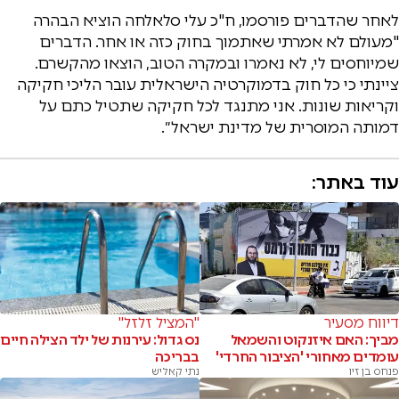
לאחר שהדברים פורסמו, ח"כ עלי סלאלחה הוציא הבהרה
"מעולם לא אמרתי שאתמוך בחוק כזה או אחר. הדברים
שמיוחסים לי, לא נאמרו ובמקרה הטוב, הוצאו מהקשרם.
ציינתי כי כל חוק בדמוקרטיה הישראלית עובר הליכי חקיקה
וקריאות שונות. אני מתנגד לכל חקיקה שתטיל כתם על
דמותה המוסרית של מדינת ישראל״.
עוד באתר:
דיווח מסעיר
"המציל זלזל"
מביך: האם איזנקוט והשמאל
נס גדול: עירנות של ילד הצילה חיים
עומדים מאחורי 'הציבור החרדי'
בבריכה
פנחס בן זיו
נתי קאליש