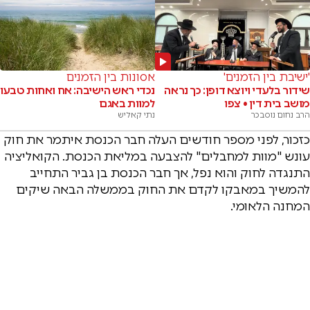
'ישיבת בין הזמנים'
אסונות בין הזמנים
שידור בלעדי ויוצא דופן: כך נראה
נכדי ראש הישיבה: אח ואחות טבעו
מושב בית דין • צפו
למוות באגם
הרב נחום נוסבכר
נתי קאליש
כזכור, לפני מספר חודשים העלה חבר הכנסת איתמר את חוק
עונש "מוות למחבלים" להצבעה במליאת הכנסת. הקואליציה
התנגדה לחוק והוא נפל, אך חבר הכנסת בן גביר התחייב
להמשיך במאבקו לקדם את החוק בממשלה הבאה שיקים
המחנה הלאומי.