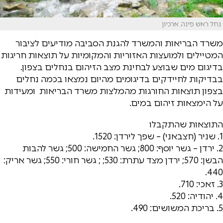
נחל ראש פינה. ארכיון
משרד הבריאות והמשרד להגנת הסביבה מודיעים לציבור
המטיילים ולמועצות האזוריות והמקומיות על תוצאות חריגות
בדיגום מים שבוצע לבחינת מצב הזיהום בנחלים בצפון.
בבדיקות לחיידקים בדיגומים מהיום נמצאו בכמה נחלים
בצפון תוצאות החורגות מהמלצות משרד הבריאות ומעידות
על הימצאות זיהום במים.
התוצאות שהתקבלו
1. שניר (חצבאני) – שפך לירדן: 1520.
2. ירדן – גשר יוסף: 800; גשר החמישה: 500; גשר להבות
הבשן: 570; ירדן מצד עתרת: 530; ; גשר חורי: 550; גשר אריק:
440.
3. זאכי: 710.
4. יהודיה: 520.
5. בריכת המשושים: 490.