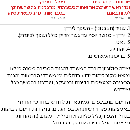
אסונות בין הזמנים
פעולה ממוקדת
נכדי ראש הישיבה: אח ואחות טבעו
הזוי: מחבל נוח'בה שהשתתף
למוות באגם
בטבח אותר כנהג משאית סיוע
נתי קאליש
שמעון כץ
1. שניר (חצבאני) – השפך לירדן.
2. ירדן – מגשר יוסף עד גשר אריק כולל (שפך לכינרת).
3. זאכי.
4. יהודיה.
5. בריכת המשושים.
שירה סולומון דוברת המשרד להגנת הסביבה מסרה כי לא
נמצא מקור זיהום ידוע בנחלים וכי משרדי הבריאות והגנת
הסביבה ממשיכים בדיגום ובמעקב, ויעדכנו בהמשך ככל
שיידרש.
הדיגום מתבצע מדגמית אחת לחודש בחודשי החורף
באמצעות פקחי רשות הטבע והגנים, בנקודות דיגום קבועות
בנחלי הצפון (גליל עליון, גולן ובגליל המערבי). הנקודות
מייצגות מפל, בריכה או מקטע בנחל.