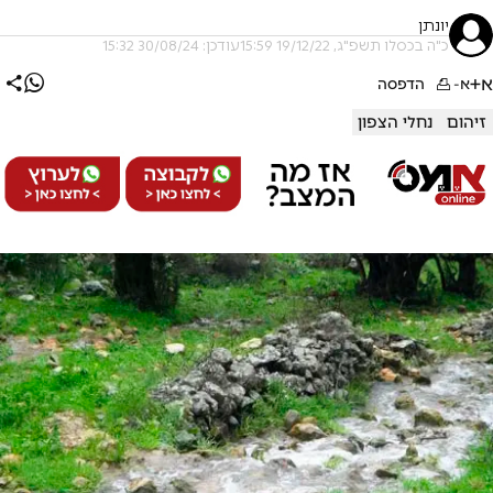
יונתן
כ"ה בכסלו תשפ"ג, 19/12/22 15:59
עודכן: 30/08/24 15:32
א+
א-
הדפסה
זיהום
נחלי הצפון