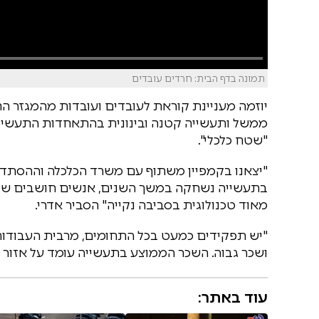
תמונה בדף הבית: חרדים עובדים
יוזמה מעניינת קוראת לעובדים ועובדות מהמגזר ה
ממשל ותעשייה קטנה ובינונית בהתאחדות התעשייני
"שטח כלכלי".
"יצאנו בקמפיין משתוף עם משרד הכלכלה וההסתדר
בתעשייה נשחקה במשך השנים, אנשים חושבים שזה 
מאוד טכנולוגית בסביבה נקייה" הסביר אדרי.
"יש תפקידים כמעט בכל התחומים, מרבית העבודות
ושכר גבוה. השכר הממוצע בתעשייה עומד על אזור ה- 15,000 ש"ח" הוס
עוד באתר: