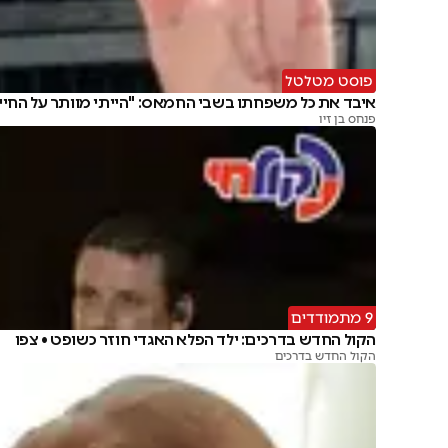
פוסט מטלטל
איבד את כל משפחתו בשבי החמאס: "הייתי מוותר על החיי
פנחס בן זיו
9 מתמודדים
הקול החדש בדרכים: ילד הפלא האגדי חוזר כשופט • צפו
הקול החדש בדרכים