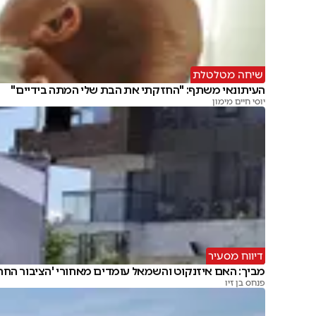
שיחה מטלטלת
העיתונאי משתף: "החזקתי את הבת שלי המתה בידיים"
יוסי חיים מימון
דיווח מסעיר
מביך: האם איזנקוט והשמאל עומדים מאחורי 'הציבור החרד
פנחס בן זיו