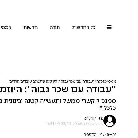
כל החדשות
תורה
חדשות
אמסי
אמס
כלכלה
"עבודה עם שכר גבוה": היוזמה שתשלב עובדים חרדים
"עבודה עם שכר גבוה": היוז
סמנכ"ל קשרי ממשל ותעשייה קטנה ובינונית 
כלכלי":
נתי קאליש
כ"ג בשבט תשפ"ג, 14/02/23 16:51
א+
א-
הדפסה