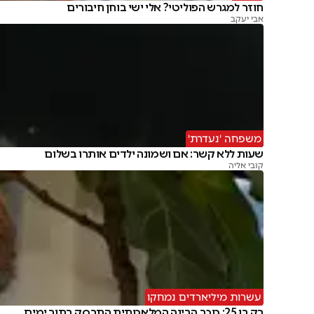
חוזר למגרש הפוליטי? אלי ישי בוחן חיבורים
אבי יעקב
משפחה 'נעדרת'
שעות ללא קשר: אם ושמונה ילדים אותרו בשלום
קובי אליה
עשרות מיליארדים נמחקו
רק בן 25: כוכב הבינה המלאכותית התרסק בתוך ימים