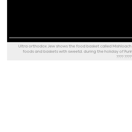
Ultra orthodox Jew shows the food basket called Mishloach Manot. It i
foods and baskets with sweetd. during the holiday of Puri