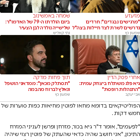
מזעזע
שמחה באמשינוב
"מרגישים נבגדים": חרדים
ביום הולדתו ה-79 של האדמו"ר:
נדרשים לשרת לצד חיילות בצה"ל
שלישייה נולדה לבן הצעיר
שמעון כץ
נתי קאליש
אחרי פסק הדין
תוך פחות מדקה
גיא פלג משתלח ביצחק עמית:
"תסתלק מכאן": ממדאני הושפל
"התנהלות רופסת"
ונאלץ לברוח מהבמה
אבי יעקב
שמעון כץ
הפוליטיקאים בדומא מחאו לפוטין מחיאות כפות סוערות של
חמש דקות .
"לפעמים", אומר ד"ר גיא בכור, מזרחן ופרשן לעניני המזרח
התיכון, "אני חושב שהיה כדאי שהעתק של פוטין רצוי שיהיה