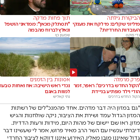
הביקורת גילתה
תוך פחות מדקה
מיליוני שקלים: מי לקח את מענקי
"תסתלק מכאן": ממדאני הושפל
העובדות החרדיות?
ונאלץ לברוח מהבמה
גדי פוקס
שמעון כץ
פרק מרמלה
אסונות בין הזמנים
'הקול החדש בדרכים': ראפר, זמר
נכדי ראש הישיבה: אח ואחות טבעו
הודי וילד מפתיע בניידת
למוות באגם
הקול החדש בדרכים
נתי קאליש
"גם במזון היה דבר מדהים. אחד מהמנכ"לים של רשתות
המזון הגדול עמד ושירת את הציבור, ניקה שולחנות והגיש
מזון. ראו שם יישום של מהות היום, מידות ורעות הדדית.
דיברתי עכשיו עם השר הרב מאיר פרוש, אמר לי שעשינו דבר
גדול שאיננו מובן מאליו. האירוע איננו דווקא לציבור החרדי