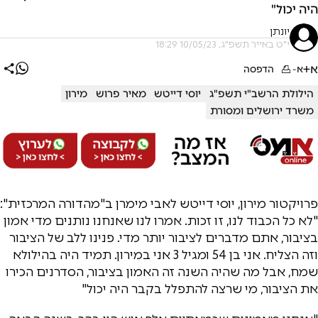
היה יכול"
יונתן
י"ט באייר תשפ"ג, 10/05/23 18:29
א+
א-
הדפסה
הילולת הרשב"י תשפ"ג
יוסי דייטש
מאיר פרוש
מירון
משרד ירושלים ומסורת
פרויקטור מירון, יוסי דייטש לאבי מימרן ב"מהדורה המרכזית":
"לא כל הכבוד לנו, זו זכות. אמרו לנו שאנחנו נותנים מדי אמון
בציבור, אתם מדברים לציבור יותר מדי. פנינו ללב של הציבור
וזה הצליח. אני בן 54 ומגיל 3 אני במירון. תמיד היה בהילולא
שמח, אבל מה שהיה השנה זה האמון בציבור, הסדרנים הכירו
את הציבור, מי שרצה להתפלל בקבר היה יכול"