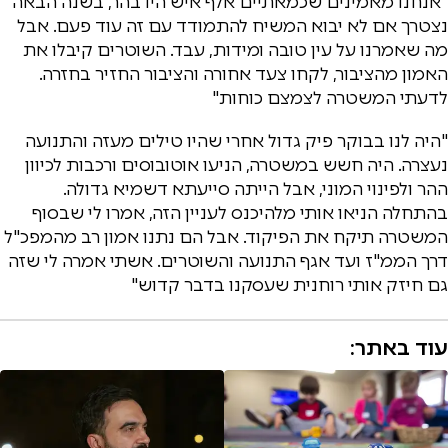
"אנחנו מאמינים שכמאתיים אלף איש היו בהר, בשנה הבאה
נצטרך אם לא יבוא המשיח להתמודד עם זה עוד פעם. אבל
מה שאמרנו על עין טובה ומידות, עבד. השוטרים קיבלו את
האמון מהציבור, לקחו צעד אחורה והציבור החזיר בחזרה.
לדעתי המשטרה לצמצם כוחות"
"היה לנו בבוקר פיק גדול אחרי שהיו טילים מעזה והתנועה
נעצרה. היה חשש במשטרה, הניעו אוטובוסים ורכבות לכיוון
ההר ולפינוי המוני, אבל הייתה סייעתא דשמיא גדולה.
בהתחלה הניאו אותי מלהיכנס לעניין הזה, אמרו לי שבסוף
המשטרה תיקח את הפיקוד. אבל הם נתנו אמון רב מהמפכ"ל
דרך הממ"ז ועד אגף התנועה והשוטרים. אשתי אמרה לי שזה
גם חיזק אותי רוחנית שעסקנו בדבר קדוש"
עוד באתר: