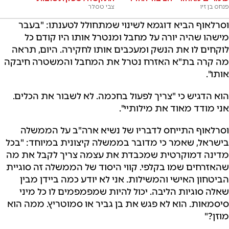
פנחס בן זיו
צבי טסלר
וסרלאוף הביא דוגמא לשינוי שמתחולל לטענתו: "בעבר
מישהו שהיה יורה על מחבל ומנטרל אותו היו קודם כל
לוקחים לו את הנשק ומעכבים אותו לחקירה. היום, תראה
מה קרה בת"א האזרח נטרל את המחבל והמשטרה חיבקה
אותו".
הוא הדגיש כי "צריך לפעול בחכמה. לא לשבור את הכלים.
אני מודד מאוד את מילותיי".
וסרלאוף התייחס לדבריו של נשיא ארה"ב על הממשלה
בישראל, שאמר כי מדובר בממשלה קיצונית במיוחד: "בכל
מדינה דמוקרטית שמכבדת את עצמה צריך לקבל את מה
שהאזרחים שמו בקלפי. קווי היסוד של הממשלה זה סוגיית
הביטחון האישי והמשילות. אני לא יודע כמה ביידן מבין
שאלה סוגיות הליבה. יכול להיות שמפמפמים לו כל מיני
סיסמאות. הוא לא פגש את בן גביר או סמוטריץ. ממה הוא
מוזן?"