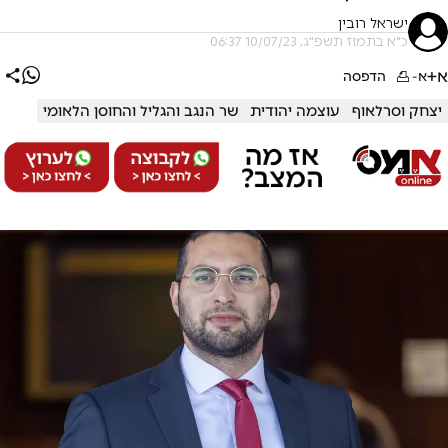
ישראל רובין
כ"א בתמוז תשפ"ג, 10/07/23 06:37
א+
א-
הדפסה
יצחק וסרלאוף
עוצמה יהודית
שר הנגב והגליל והחוסן הלאומי