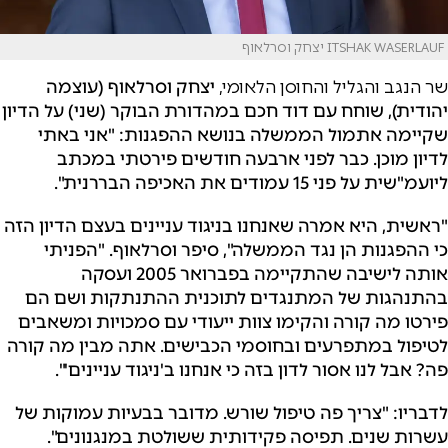
ITSHAK WASERLAUF יצחק וסרלאוף
שר הנגב והגליל והחוסן הלאומי,
יצחק וסרלאוף (עוצמה
יהודית), שוחח עם דוד חכם במהדורת הבוקר (שני) על הדיון
שקיימה אתמול הממשלה בנושא ההפגנות
: "אני באתי
לדיון מוכן. כבר לפני ארבעה חודשים פירטתי במכתב
ליועמ"שית על פני 15 עמודים את האכיפה הבררנית".
"ראשית, היא אמרה שאנחנו בניגוד עניינים בעצם הדיון הזה
כי ההפגנות הן נגד הממשלה", סיפר וסרלאוף. "
הפניתי
אותה לישיבה שהתקיימה בפברואר 2005 ועסקה
בהתנהגות של המתנגדים לתוכנית ההתנתקות ושם הם
פירטו מה קורה והקימו צוות ייעודי עם סמכויות ומשאבים
לטיפול במתפרעים ובחוסמי הכבישים. אתה מבין מה קורה
פה? אבל לנו אסור לדון בזה כי אנחנו ב'ניגוד עניינים'".
לדבריו: "צריך פה טיפול שורש. מדובר בבעיות עמוקות של
עשרות שנים. תפיסה פקידותית ששולטת במנגנונים".