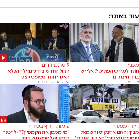
עוד באתר:
מעניין
9 מתמודדים
חוזר למגרש הפוליטי? אלי ישי
הקול החדש בדרכים: ילד הפלא
בוחן חיבורים
האגדי חוזר כשופט • צפו
אבי יעקב
הקול החדש בדרכים
דיווח מסעיר
עימות חריף בשידור
מביך: האם איזנקוט והשמאל
"מי מממן את הקמפיין?" - לייטנר
עומדים מאחורי 'הציבור החרדי'
התקשה לספק תשובות