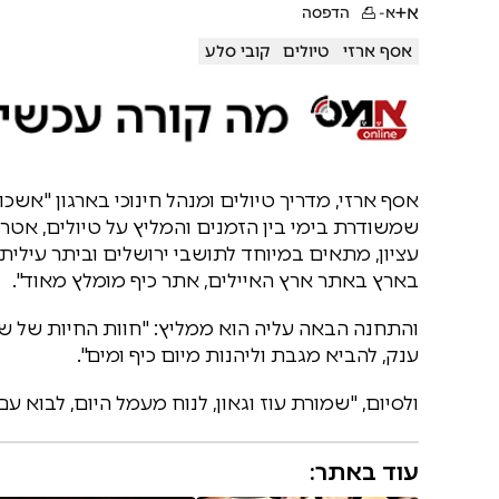
א+
א-
הדפסה
אסף ארזי
טיולים
קובי סלע
אסף ארזי, מדריך טיולים ומנהל חינוכי בארגון "אשכ
שמשודרת בימי בין הזמנים והמליץ על טיולים, אטר
עציון, מתאים במיוחד לתושבי ירושלים וביתר עילית
בארץ באתר ארץ האיילים, אתר כיף מומלץ מאוד".
והתחנה הבאה עליה הוא ממליץ: "חוות החיות של של
ענק, להביא מגבת וליהנות מיום כיף ומים".
ולסיום, "שמורת עוז וגאון, לנוח מעמל היום, לבוא עם כ
עוד באתר: