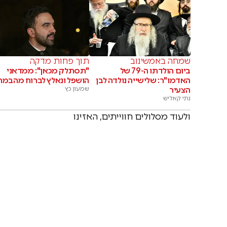
שמחה באמשינוב
תוך פחות מדקה
ביום הולדתו ה-79 של
"תסתלק מכאן": ממדאני
האדמו"ר: שלישייה נולדה לבן
הושפל ונאלץ לברוח מהבמה
הצעיר
שמעון כץ
נתי קאליש
ולעוד מסלולים חווייתים, האזינו