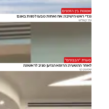
אסונות בין הזמנים
נכדי ראש הישיבה: אח ואחות טבעו למוות באגם
נתי קאליש
סערת "הבבונים"
לאחר ההשעיה: הרופא הגזען מגיב לראשונה
שמעון כץ