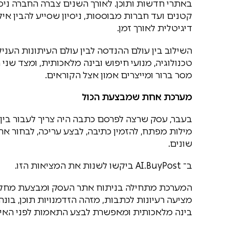
באתרי חדשות ותוכן. לאורך השנים צברה החברה ניס
קטנים ועד חברות מבוססות, ניסיון שסייע להבין אילו
דיגיטלית לאורך זמן.
השילוב בין עולם ההנדסה לבין עולם העיתונות העני
טכנולוגיה, מנועי חיפוש ובינה מלאכותית, ומצד שנ
מסר ברור ומייצרים אמון אצל הקוראים.
מערכת אחת שמבצעת הכול
בעבר, עסק שרצה לפרסם כתבה היה צריך לעבור בין 
מילות מפתח, להזמין כתיבה, לבצע עריכה, לבחור א
שונים.
ב־ AI.BuyPost ביקשו לשנות את המציאות הזו.
המערכת מתחילה בניתוח אתר העסק ומבצעת מחקר 
מציעה רעיונות לכתבות, מזהה הזדמנויות תוכן, בו
בינה מלאכותית ומאפשרת לבצע התאמות לפני האיש