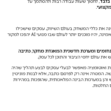
בלבד
, לחסוך שעות עבודה רבות ולהסתמך על
מקצועי
.
 את כללי המשחק בעולם השיווק. עסקים שישכילו
לבנות כבר היום נוכחות דיגיטלית איכותית, עקבית ואמינה, יהיו מוכנים יותר לעולם שבו מנועי AI יהפכו למקור
ממגוון תחומים ומערכת חדשנית המאגדת מחקר, כתיבה
כותית ואוטומציה מאפשר לבעלי עסקים לבצע תהליך שהיה
ישה. המטרה אינה רק לפרסם כתבה, אלא לבנות מוניטין
וש והן במערכות הבינה המלאכותית, שהופכות במהירות
 החלטות.