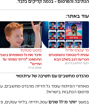
הכתיבה והפרסום – בכמה קליקים בלבד
.
עוד באתר:
מי יצטרף אליו?
פוסט מטלטל
עמית ליסטוונד והשופטים
איבד את כל משפחתו בשבי
הכריעו: רגב בשלב הבא
החמאס: "הייתי מוותר על
הקול החדש בדרכים
החיים"
פנחס בן זיו
מהנדס מחשבים עם חשיבה של עיתונאי
מאחורי הפיתוח עומד גל חזיזה מהנדס מחשבים, עי
פרסום הכתבות בישראל.
במשך
יותר מ־11 שנים
עסק חזיזה בליווי עסקים, פ