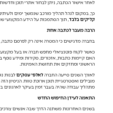
לאחר אישור הכתבה, ניתן לבחור אתרי תוכן וחדשו
כך, במקום לנהל תהליך מורכב שנמשך ימים ולעיתים
קליקים בלבד
, תוך הסתמכות על הידע המקצועי שנ
הרבה מעבר לכתבה אחת
בחברה מדגישים כי המטרה אינה רק לפרסם כתבה, א
כאשר לקוח פוטנציאלי מחפש חברה או בעל מקצוע, 
האם קיימות כתבות, אזכורים, סקירות ומידע נוסף 
הראשוני ומחזקים את תחושת האמינות.
לאורך השנים סייעה החברה
לאלפי עסקים
לבנות נו
מובילים ואסטרטגיית תוכן ארוכת טווח. הניסיון הז
מתהליך עבודה שהיה בעבר זמין בעיקר לארגונים בע
התאמה לעידן החיפוש החדש
בשנים האחרונות משתנה הדרך שבה אנשים צורכים