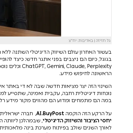
גל חזיזה | באדיבות: יח"צ
בעשור האחרון עולם השיווק הדיגיטלי השתנה ללא ה
בגוגל, כיום הם ניצבים בפני אתגר חדש: כיצד להופ
ude, Perplexity
הראשונה לחיפוש מידע.
השינוי הזה יצר מציאות חדשה שבה לא די באתר אי
נוכחות דיגיטלית רחבה, עקבית ואמינה, שתסייע למנ
במה הם מתמחים ומדוע הם מהווים מקור מידע רלוו
על הרקע הזה הוקמה
AI.BuyPost
, חברה ישראלית
יחסי הציבור והשיווק הדיגיטלי
, שבמהלכן ליוותה 
לאורך השנים שולב בפיתוח מערכת בינה מלאכותי