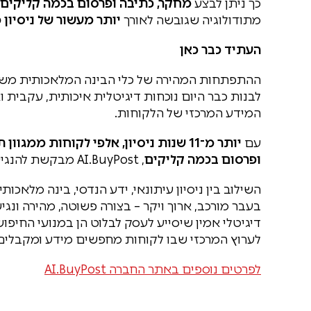
כך ניתן לבצע
מחקר, כתיבה ופרסום בכמה קליקים 
מתודולוגיה שגובשה לאורך
יותר מעשור של ניסיון 
העתיד כבר כאן
ההתפתחות המהירה של כלי הבינה המלאכותית משנה
המידע המרכזי של הלקוחות.
עם
יותר מ־11 שנות ניסיון, אלפי לקוחות 
ופרסום בכמה קליקים
, AI.BuyPost מבקשת להנגיש את עולם יחסי הציבור והתוכן לכל עסק.
השילוב בין ניסיון עיתונאי, ידע הנדסי, בינה מלא
בעבר מורכב, ארוך ויקר – בצורה פשוטה, מהירה ונג
דיגיטלי אמין שיסייע לעסק לבלוט הן במנועי החיפ
לערוץ המרכזי שבו לקוחות מחפשים מידע ומקבלים
לפרטים נוספים באתר החברה AI.BuyPost