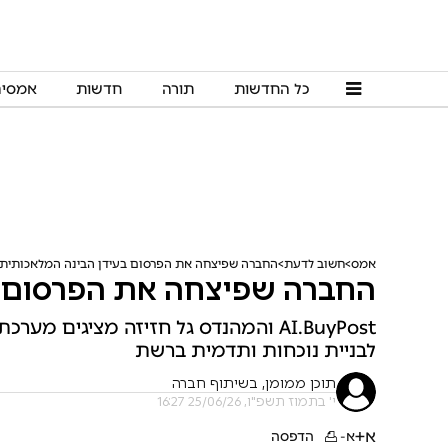
כל החדשות
תורה
חדשות
אמסי
אמס
חשוב לדעת
החברה שפיצחה את הפרסום בעידן הבינה המלאכותית
החברה שפיצחה את הפרסום ב
AI.BuyPost והמהנדס גל חזיזה מציגי
לבניית נוכחות ותדמית ברשת
תוכן ממומן, בשיתוף חברה
י' בתמוז תשפ"ו, 25/06/26 16:27
א+
א-
הדפסה