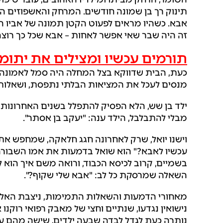
תינוק רך בן שמונה חודשים. המרחק והאשפוזים הא
אבא. כשהיו מראים לפעוט הקטן תמונה של אביו המ
זה היה שבר שאי אפשר לאחות – אבא שכל כך רוצה 
תורמים עכשיו ומצילים את יתומי
כעת, הבית שדווקא בצל המחלה היה סמל לאמונה ו
מנסים לעכל את המציאות הבלתי נתפסת, ושאלות
ילד בן שש, הלא הפסיק להתפלל בשנים האחרונות ל
מבלי להתבלבל, הילד ענה: "יעקב בן אסתר".
וישנו יואל, שרק לאחרונה חגג חלאקה, שמחפש את 
עכשיו לאבא?" הוא שואל בדמעות את אמו השבורה.
בשמיים, קרוב לכיסא הכבוד, ורואה משם איך הוא ל
השאלה שמרסקת כל לב: "אבא שלי שקוף?".
מאחורי הדמעות והשאלות התמימות, ניצבת האל
נישואין נגדעו, שנתיים וחצי של מאבק רפואי רוקנו
נותרה כעת לגדל לבדה שבעה ילדים, שישה מהם עדי