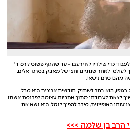
עבוד כדי שילדיו לא ירעבו – עד שהגוף פשוט קרס. ר'
ל, אברך עדין נפש בן 45 בלבד, הלך לעולמו לאחר שנתיים וחצי של מאבק בסרטן אלים.
ה מהם טרם נישאו.
ופו, הוא בחר לשתוק. חודשים ארוכים הוא סבל
יך לצאת לעבודתו מתוך אחריות עצומה לפרנסת אשתו
יעותו האופיינית, סירב להפוך לנטל. הוא נשא את
 הרב בן שלמה >>>