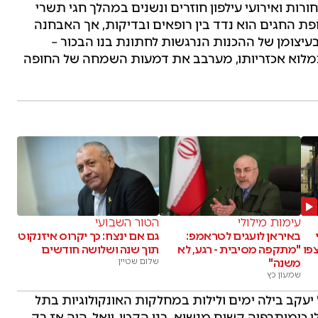
ות ואירועי עילפון חוזרים ונשנים במהלך חגי תשרי
ת החגים הוא נדד בין רופאים ובדיקות, אך האבחנה
 בעיצומן של ההכנות הנרגשות לחתונת בנו הבכור –
לוא אכזריותו, מערבב את דמעות השמחה של החופה
עימות מילולי
הטור השבועי
באיראן לועגים לטראמפ:
גם אם ינצח: כך יקרוס איזנקוט
פו
"מתקפה מסיבית - רגע, לא
תוך שנה ושלושה חודשים
משנה"
שלום שטיין
שמעון כץ
יעקב בילה ימים ולילות במחלקות האונקולוגיות בתל
 כימותרפיה קשים מנשוא. בנו הקטן, יואל, היה אז רק