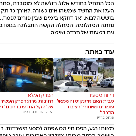
הכל התחיל בחודש אלול. חולשה לא מוסברת, סחרחור
העלו את החשד שמשהו אינו כשורה. לאורך כל תקופ
בוששה לבוא. ואז, דווקא בימים שבין פורים לפסח,
נחתה המהלומה. המחלה הקשה התגלתה בגופו במ
עם דמעות של חרדה ואימה.
עוד באתר:
דיווח מסעיר
הפרק המלא
מביך: האם איזנקוט והשמאל
רחובות שרה: הפרק העשירי
עומדים מאחורי 'הציבור
של 'הקול החדש בדרכים' • צ
החרדי'
הקול החדש בדרכים
פנחס בן זיו
מאותו רגע, הפכו חיי המשפחה למסע הישרדות. ר' 
השומר, הרחק מביתו ומילדיו האהובים, עובר טיפולי