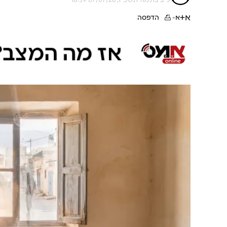
א+
א-
הדפסה