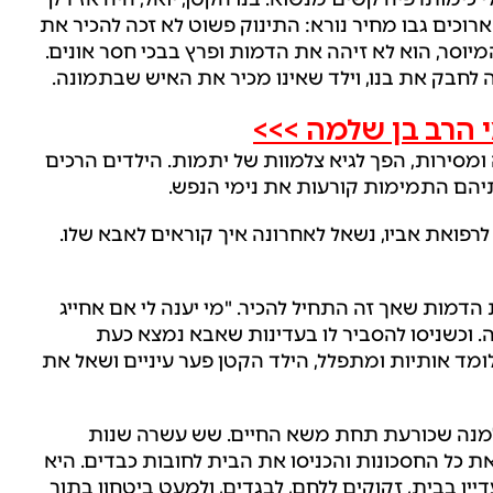
רוכים גבו מחיר נורא: התינוק פשוט לא זכה להכיר את
יוסר, הוא לא זיהה את הדמות ופרץ בבכי חסר אונים.
לחבק את בנו, וילד שאינו מכיר את האיש שבתמונה.
 הרב בן שלמה >>>
מסירות, הפך לגיא צלמוות של יתמות. הילדים הרכים
יהם התמימות קורעות את נימי הנפש.
רפואת אביו, נשאל לאחרונה איך קוראים לאבא שלו.
הדמות שאך זה התחיל להכיר. "מי יענה לי אם אחייג
 וכשניסו להסביר לו בעדינות שאבא נמצא כעת
ומד אותיות ומתפלל, הילד הקטן פער עיניים ושאל את
מנה שכורעת תחת משא החיים. שש עשרה שנות
 את כל החסכונות והכניסו את הבית לחובות כבדים. היא
ין בבית, זקוקים ללחם, לבגדים, ולמעט ביטחון בתוך