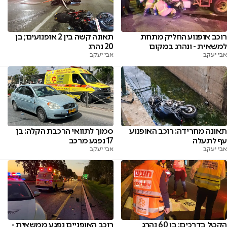
רוכב אופנוע החליק מתחת
תאונה קשה בין 2 אופנועים; בן
למשאית - ונהרג במקום
20 נהרג
אבי יעקב
אבי יעקב
תאונה מחרידה: רוכב האופנוע
סמוך לתוואי הרכבת הקלה: בן
עף לתעלה
17 נפגע מרכב
אבי יעקב
אבי יעקב
הקטל בדרכים: בן 60 נהרג
רוכב האופניים נפגע ממשאית -