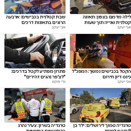
לילה מדמם בצפון: תאונה
שבת קטלנית בכבישים: ארבעה
קטלנית שנייה תוך שעות
הרוגים בתאונות דרכים
אבי יעקב
אבי יעקב
הקטל בכבישים נמשך: המפכ"ל
פתרון מפתיע לקטל בדרכים:
כינס דיון חירום
"לצ'פר נהגים זהירים"
אבי יעקב
גדי פוקס
טרגדיה סמוך לירושלים: ילד בן
טרגדיה בשרון: צעיר נהרג
9 נדרס למוות
בהתנגשות במשאית