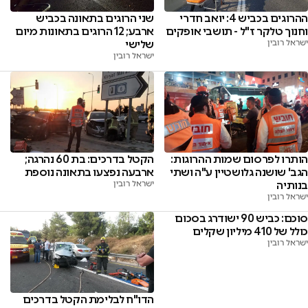
ההרוגים בכביש 4: יואב חדרי
שני הרוגים בתאונה בכביש
וחנוך טלקר ז"ל - תושבי אופקים
ארבע; 12 הרוגים בתאונות מיום
ישראל רובין
שלישי
ישראל רובין
הותרו לפרסום שמות ההרוגות:
הקטל בדרכים: בת 60 נהרגה;
הגב' שושנה גלושטיין ע"ה ושתי
ארבעה נפצעו בתאונה נוספת
בנותיה
ישראל רובין
ישראל רובין
סוכם: כביש 90 ישודרג בסכום
כולל של 410 מיליון שקלים
ישראל רובין
הדו"ח לבלימת הקטל בדרכים