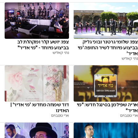
צפו: יושע קלר ומקהלת לב
צפו: שלומי גרטנר ובוכי גליק
בביצוע מיוחד - "מי אדיר"
בביצוע מיוחד לשיר החופה 'מי
נתי קאליש
אדיר'
נתי קאליש
אריה שפילמן בסינגל חדש: "מי
דוד שמחה מחדש: 'מי אדיר' |
אדיר"
האזינו
ארי טננבוים
ארי טננבוים