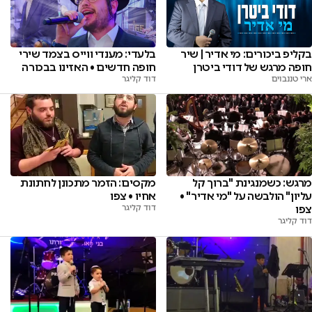
בקליפ ביכורים: מי אדיר | שיר
בלעדי: מענדי ווייס בצמד שירי
חופה מרגש של דודי ביטרן
חופה חדשים • האזינו בבכורה
ארי טננבוים
דוד קליגר
מקסים: הזמר מתכונן לחתונת
מרגש: כשמנגינת "ברוך קל
אחיו • צפו
עליון" הולבשה על "מי אדיר" •
דוד קליגר
צפו
דוד קליגר