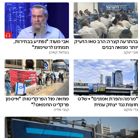
בהתרעה קצרה: הרב טאו הזעיק
אבי מעוז: "נפתיע בבחירות,
יותר ממאה רבנים
תמתינו לרשימות"
אבי יעקב
בצלאל קאהן
"מרמה והפרת אמונים" • שלט
מחאה מול הפרקליטות: "איסמן
חוצות נגד יצחק עמית
פרקליט החמאס?"
גדי פוקס
קובי אליה