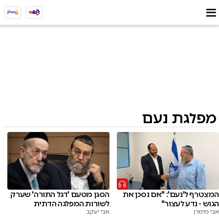
מפלגת נעם
המצטרף ל'נעם': "אם נסכן את
הסגן מטעם 'דגל התורה' שערק
הגוש - נדע לעצור"
לשורות המפלגה הדתית
אבי מימרן
אבי יעקב