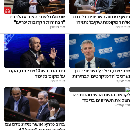
נחשף מתווה השריונים בליכוד:
אמסלם לאחר האירוע הלבבי:
אלה המקומות שקיבל נתניהו
"הבחירות הקרובות יכריעו"
קובי אליה
אבי מימרן
שינוי שם, ריצ'רץ' ושריונים: כך
נתניהו דורש: 10 שריונים, הקרב
נערכים 'הדמוקרטים' לבחירות
על מקום בליכוד
אבי יעקב
קובי אליה
לקראת הגשת הרשימה: נתניהו
הציג את השריונים בליכוד
נתי קאליש
ברוב מוחץ: אושר מיזוג כולנו עם
הליכוד; נתניהו: "נקבל 40