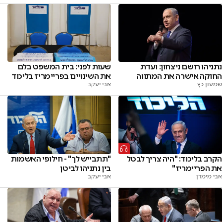
נתניהו רושם ניצחון: ועדת
שעות לפני: בית המשפט בלם
החוקה אישרה את המתווה
את השינויים בפריימריז בליכוד
שמעון כץ
אבי יעקב
הקרב בליכוד: "היה צריך לבטל
"תתבייש לך" - חילופי האשמות
את הפריימריז"
בין נתניהו לביטן
אבי מימרן
אבי יעקב