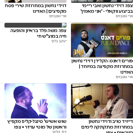
דוידי נחשון במחרוזת שירי פסח
צפו: דוידי נחשון ואבי ריימי
מקפיצים | האזינו
בביצוע ווקאלי - 'אני מאמין'
ארי טננבוים
ארי טננבוים
צפו: משה פלד בראיון והופעה
חיה במוצ"ש חי
יעקב בלוך
פורים דאנס: הקלידן דוידי נחשון
במחרוזת מקפיצה במיוחד |
האזינו
ארי טננבוים
דייויד טויב ודוידי נחשון
שוש אשיש' סינגל-קליפ מקפיץ
במחרוזת מתקתקה לימים
וראשון של מוטי עויזר • צפו
הנוראים • צפו
דוד קליגר