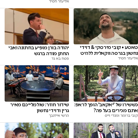
אליעזר חסיד
טאטע • קובי מירסקי & דוידי
יהודה בורן מופיע בחתונה ואבי
נחשון בגרסה ווקאלית ללהיט
החתן מודה ברגש
אליעזר חסיד
פסח בא גד
שידור חוזר: שולמלייכם מאיר
כששירו של 'יאקאב' הופך לראפ:
גרין ודוידי נחשון
אתם מכירים בעל פה?
הרשי אייזנבך
קובי ברומר ומנדי וייס