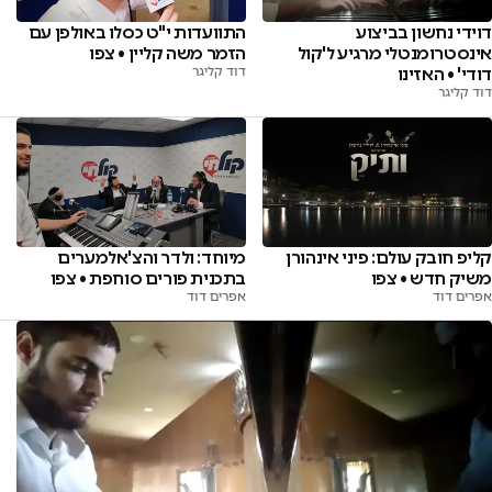
התוועדות י"ט כסלו באולפן עם
דוידי נחשון בביצוע
הזמר משה קליין • צפו
אינסטרומנטלי מרגיע ל'קול
דוד קליגר
דודי' • האזינו
דוד קליגר
קליפ חובק עולם: פיני אינהורן
מיוחד: ולדר והצ'אלמערים
משיק חדש • צפו
בתכנית פורים סוחפת • צפו
אפרים דוד
אפרים דוד