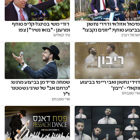
מיכאל אזולאי ודוידי נחשון
דודי משי בסינגל-קליפ סוחף
בביצוע סוחף: "יוונים נקבצו"
ומרענן - "בואו נשיר" | צפו
ישראל רובין
נתי קאליש
שמחה פרידמן בביצוע מרגש:
דוידי נחשון ואבי ריימי בביצוע
"כרחם אב" של שרגי גשטטנר
ווקאלי - 'ריבון'
ז"ל
ארי טננבוים
ארי טננבוים