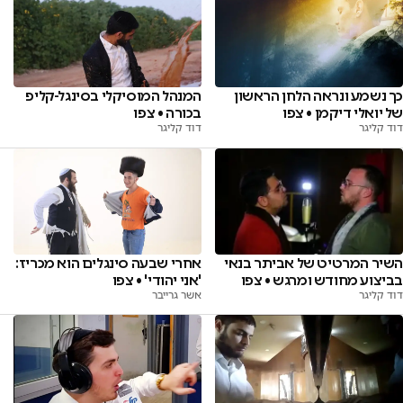
כך נשמע ונראה הלחן הראשון
המנהל המוסיקלי בסינגל-קליפ
של יואלי דיקמן • צפו
בכורה • צפו
דוד קליגר
דוד קליגר
השיר המרטיט של אביתר בנאי
אחרי שבעה סינגלים הוא מכריז:
בביצוע מחודש ומרגש • צפו
'אני יהודי' • צפו
דוד קליגר
אשר גרייבר