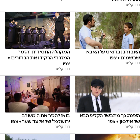
דוד קליגר
האב והבן בדואט על האבא
המקהלה החסידית והזמר
שבשמים • צפו
המזרחי הרקידו את הבחורים •
דוד קליגר
צפו
דוד קליגר
הצצה: כך מתבשל הקליפ הבא
בואו להכיר את ה'מעורב
של אילסון • צפו
ירושלמי' של אלעד שער • צפו
דוד קליגר
דוד קליגר