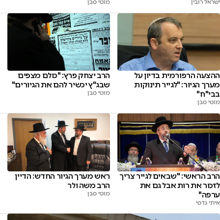
ישראל רובין
מוטי סבן
ההצעה הרפורמית בדיון על
הרב יצחק פרץ: "כולם מצפים
מערך הגיור: "לגייר תינוקות
שבג"ץ יכשיר להם את הגיורים"
בבי"ח"
מוטי סבן
מוטי סבן
הרב הראשי: "שבאים לגייר צריך
ראש מערך הגיור החדש: הדיין
לזכור את רות אבל גם את
הרב משה ולר
ערפה"
מוטי סבן
איתי גדסי