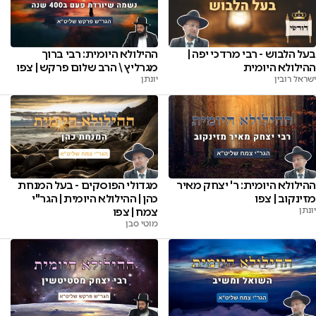
בעל הלבוש - רבי מרדכי יפה |
ההילולא היומית: רבי ברוך
ההילולא היומית
מגרליץ \ הרב שלום פרקש | צפו
ישראל רובין
יונתן
ההילולא היומית: ר' יצחק מאיר
מגדולי הפוסקים - בעל המנחת
מזינקוב | צפו
כהן | ההילולא היומית | הגר"י
יונתן
צמח | צפו
מוטי סבן