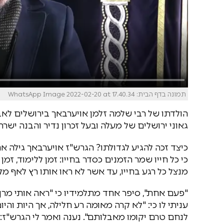
תמונה בדף הבית: WhatsApp Image 2022-02-20 at 17.40.34
הולדתו של רבי שלמה זלמן אויערבאך בירושלים לאביו ר
גאוני ירושלים של מעלה ובעל זכרון נדיר והבנה ישרה.
כיצד זכה להגיע לגדולתו? הגרש"ז אויערבאך גילה א
כי כל חייו שמר הזמנים כסדר בחייו: זמן ללימוד, זמ
מנצל כל רגע בחייו, עד אשר לא ראו אותו רץ לאף מק
"פעם אחת", סיפר אחד מתלמידיו כי "ראה אותי מרן 
עניתי לו כי: "לא קרה מאומה רע חלילה, אך היות והי
לנחם טרם יקומו מאבלותם". נענה ואמר לי הגרש"ז: "