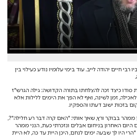
בי חיים יהודה לייב. עוד בימי עלומיו נודע כעילוי בין
ת סודו כיצד זכה להצלחתו בתורה הקדושה: גילה הגרש"ז
ן לאכילה, זמן לשינה, ואף לא הפך את הימים ללילות אלא
ום בזכות ישוב דעתו והספקיו.
ממהר בבוקר ורץ, שאך אותי: "האם קרה דבר רע חלילה"?,
ום היום האחרון בניחום אבלים ונזכרתי כעת, הנני ממהר
הרי היו לך שבעה ימים לנחם, היכן היית עד כה, לא היית