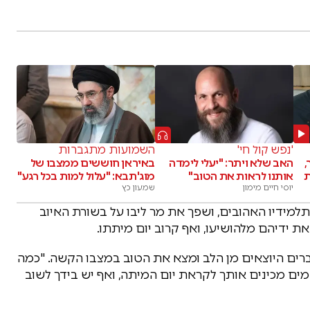
'נפש קול חי'
השמועות מתגברות
,
האב שלא ויתר: "יעלי לימדה
באיראן חוששים ממצבו של
ת
אותנו לראות את הטוב"
מוג'תבא: "עלול למות בכל רגע"
יוסי חיים מימון
שמעון כץ
מידיו האהובים, ושפך את מר ליבו על בשורת האיוב
 ידיהם מלהושיעו, ואף קרוב יום מיתתו.
רים היוצאים מן הלב ומצא את הטוב במצבו הקשה. "כמה
מים מכינים אותך לקראת יום המיתה, ואף יש בידך לשוב