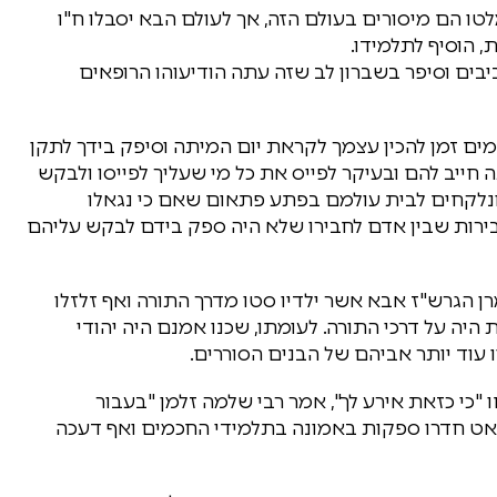
ו הם מיסורים בעולם הזה, אך לעולם הבא יסבלו ח"ו
 הוסיף לתלמידו.
יבים וסיפר בשברון לב שזה עתה הודיעוהו הרופאים
ים זמן להכין עצמך לקראת יום המיתה וסיפק בידך לתקן
 חייב להם ובעיקר לפייס את כל מי שעליך לפייסו ולבקש
ונלקחים לבית עולמם בפתע פתאום שאם כי נגאלו
עבירות שבין אדם לחבירו שלא היה ספק בידם לבקש עליהם
 הגרש"ז אבא אשר ילדיו סטו מדרך התורה ואף זלזלו
ה על דרכי התורה. לעומתו, שכנו אמנם היה יהודי
ו עוד יותר אביהם של הבנים הסוררים.
ו "כי כזאת אירע לך", אמר רבי שלמה זלמן "בעבור
אט חדרו ספקות באמונה בתלמידי החכמים ואף דעכה