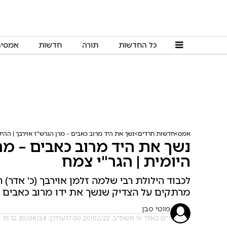
כל החדשות
תורה
חדשות
אמסי
אמס
חדשות חרדים
נשך את היד מרוב כאבים – מרן הגרש"ז אוירבך | ההיל
נשך את היד מרוב כאבים – מרן
היומית | הגר"י צמח
לכבוד הילולת רבי שלמה זלמן אוירבך (כ' אדר)
מרתקים על הצדיק שנשך את ידו מרוב כאבים |
מוטי סבן
י"ט באדר א׳ תשפ"ב, 20/02/22 17:00
עודכן: 30/08/24 15:12