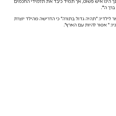
ך הינו איש פשוט, אך תמיד כיבד את תלמידי החכמים
רך ה'".
לילדיו: "תהיה גדול בתורה" כי הדרישה מהילד יוצרת
ו: " אסור להיות עם הארץ".