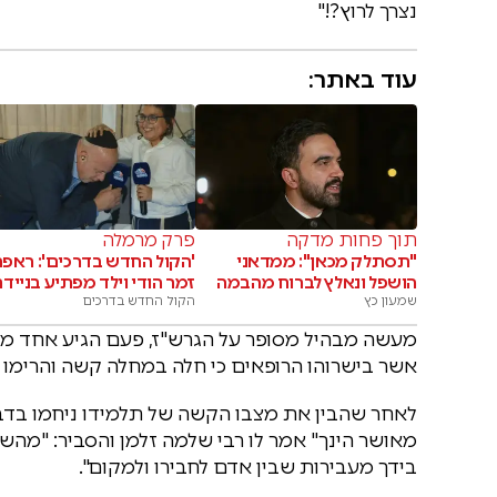
נצרך לרוץ?!"
עוד באתר:
תוך פחות מדקה
פרק מרמלה
"תסתלק מכאן": ממדאני
'הקול החדש בדרכים': ראפר
הושפל ונאלץ לברוח מהבמה
זמר הודי וילד מפתיע בנייד
שמעון כץ
הקול החדש בדרכים
מעשה מבהיל מסופר על הגרש"ז, פעם הגיע אחד מתל
אשר בישרוהו הרופאים כי חלה במחלה קשה והרימו את
לאחר שהבין את מצבו הקשה של תלמידו ניחמו בדב
מאושר הינך" אמר לו רבי שלמה זלמן והסביר: "מהש
בידך מעבירות שבין אדם לחבירו ולמקום".