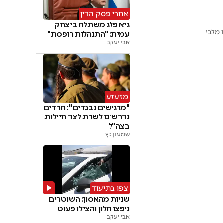
אחרי פסק הדין
גיא פלג משתלח ביצחק
 מלבי
עמית: "התנהלות רופסת"
אבי יעקב
מזעזע
"מרגישים נבגדים": חרדים
נדרשים לשרת לצד חיילות
בצה"ל
שמעון כץ
צפו בתיעוד
שניות מהאסון: השוטרים
ניפצו חלון והצילו פעוט
אבי יעקב