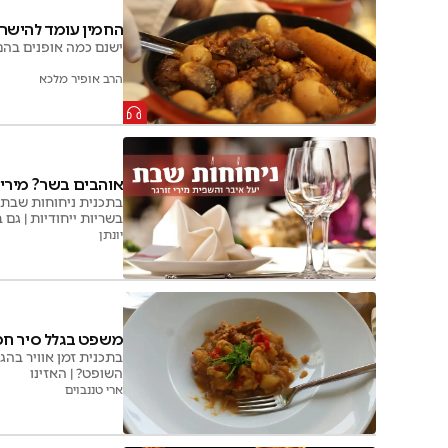
החמין עומד להישרף
ישנם כמה אופנים בהם 
הרב אופיר מלכא
אוהבים בשר? מירי 
בתכנית ניחוחות שבת 
בשריות ייחודיות | גם 
יונתן
משפט בגלל סיר חמי
בתכנית זמן אוויר בה
השופט? | האזינו
ארי טננבוים