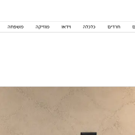
ם
חרדים
כלכלה
וידאו
מוזיקה
משפחה