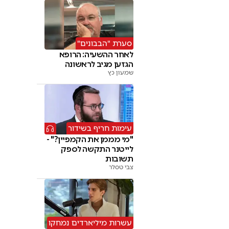
סערת "הבבונים"
לאחר ההשעיה: הרופא
הגזען מגיב לראשונה
שמעון כץ
עימות חריף בשידור
"מי מממן את הקמפיין?" -
לייטנר התקשה לספק
תשובות
צבי טסלר
עשרות מיליארדים נמחקו