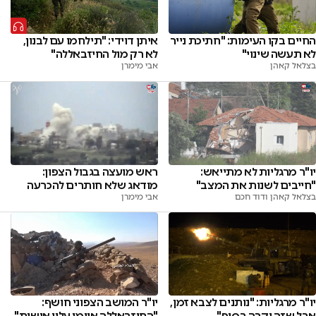
החיים בקו העימות: "חתיכת נייר
איתן דוידי: "תילחמו עם לבנון,
לא תעשה שינוי"
לא רק מול החיזבאללה"
בצלאל קאהן
אבי מימרן
יו"ר מרגליות לא מתייאש:
ראש מועצה בגבול הצפון:
"חייבים לשנות את המצב"
מודאג שלא חותרים להכרעה
בצלאל קאהן ודוד חכם
אבי מימרן
יו"ר מרגליות: "נותנים לצבא זמן,
יו"ר המושב הצפוני חושף:
אבל שזה יקרה בסוף"
"החיזבאללה איימו עליי אישית"