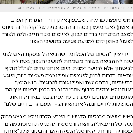
לול תרנגולות במושב מרגליות בצפון | צילום: מיכאל גלעדי, פלאש 90
ראש מועצת מרגליות שבצפון, איתן דוידי, התראיין הערב
(ראשון) לאבי מימרן במהדורה המרכזית של 'קול חי' והתייחס
למצב הביטחוני בדרום לבנון, לאיומים מצד חיזבאללה ולצורך
לפעול באופן יזום למניעת פגיעה בתושבי הצפון.
דוידי ציין: "הסיום של המלחמה שהביאה להפסקת האש לפני
שנה לא הביאה בשורה משמחת לתושבי הצפון, בטח לא
לביטחון, אלא לרגיעה זמנית. היום אנחנו עדים לצה"ל תוקף
יום-יום בדרום לבנון, לפעמים אפילו כמה פעמים ביום, ופוגע
בתשתיות, בתחמושת ואפילו גורם להרוגים". הוא הוסיף:
"אנחנו לא יכולים לרדוף אחרי הזנב כל הזמן ולראות איך הם
מתפתחים ומחכים לשעת כושר לפגוע בנו. בואו ניקח את
המושכות לידיים וננהל את האירוע – הפעם זה בידיים שלנו".
ראש מועצה מרגליות הדגיש כי הצבא הלבנוני לא מבצע פרוק
נשק של חיזבאללה, והארגון ממשיך להכניס תחמושת מהים
ומסוריה, תוך חיזוק ארסנל הנשק הקצר והבינוני שלו. "אנחנו