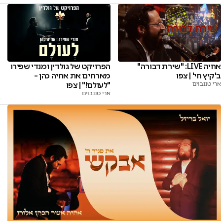
אחיה LIVE: "שירת דבורה"
הפרויקט של גולדין ומנדי שפירו
ב'קיץ חי' | צפו
מארחים את אחיה כהן –
ארי טננבוים
"לעולם!" | צפו
ארי טננבוים