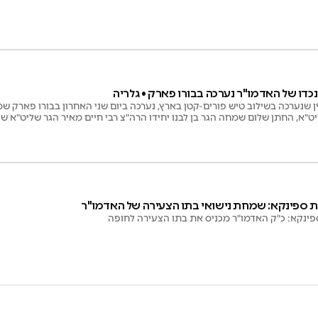
כדו של האדמו"ר נערכה בבורו פארק • גלריה
שנערכה בשילוב טיש פורים-קטן בארץ, נערכה ביום שני האחרון בבורו פארק שמח
יט"א, החתן שלום שמחה הגר בן לבנו יחידו הרה"צ רבי חיים מאיר הגר שליט"א 
רה"ב ומגיש גלריית ענק
 ספינקא: שמחת נישואי בתו הצעירה של האדמו"ר
נקא: כ"ק האדמו"ר מכניס את בתו הצעירה לחופה