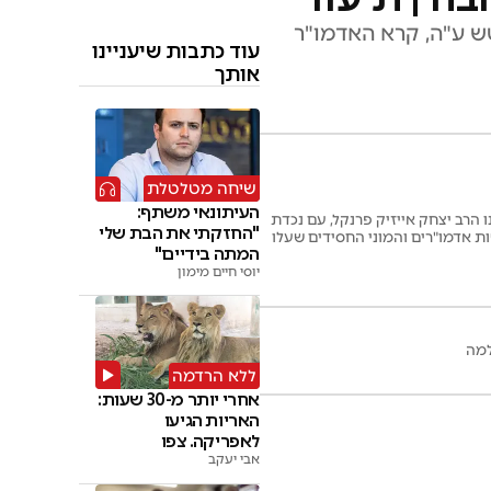
ש ע"ה, קרא האדמו"ר
עוד כתבות שיעניינו
אותך
שיחה מטלטלת
העיתונאי משתף:
הרב יצחק אייזיק פרנקל, עם נכדת
"החזקתי את הבת שלי
ות אדמו"רים והמוני החסידים שעלו
המתה בידיים"
יוסי חיים מימון
למה
ללא הרדמה
אחרי יותר מ-30 שעות:
האריות הגיעו
לאפריקה. צפו
אבי יעקב