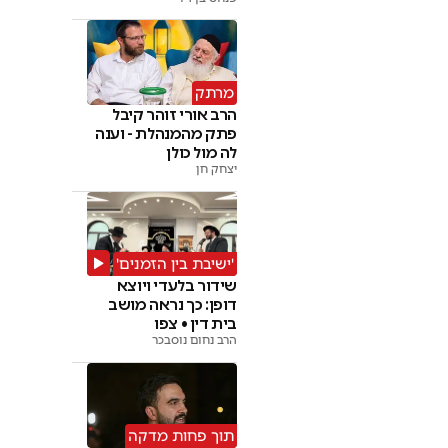
החרדי'
מרתק
הרב אורי זוהר קיבל
פתק מהמנהלת - וענה
לה מול כולן
יצחק חן
'ישיבת בין הזמנים'
שידור בלעדי ויוצא
דופן: כך נראה מושב
בית דין • צפו
הרב נחום נוסבכר
תוך פחות מדקה