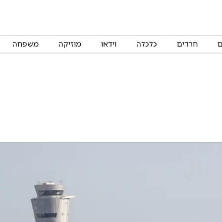
ם
חרדים
כלכלה
וידאו
מוזיקה
משפחה