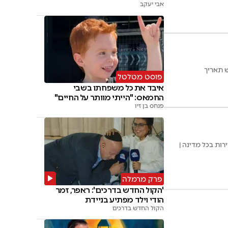
אבי יעקב
פוסט מטלטל
איבד את כל משפחתו בשבי
החמאס: "הייתי מוותר על החיים"
פנחס בן זיו
ות בכל מדינה |
פרק מרמלה
'הקול החדש בדרכים': ראפר, זמר
הודי וילד מפתיע בניידת
הקול החדש בדרכים