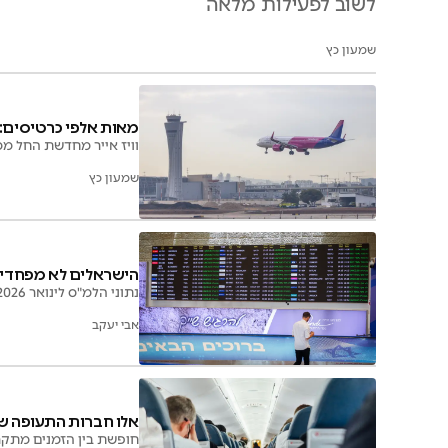
לשוב לפעילות מלאה
שמעון כץ
מאות אלפי כרטיסים:
וויז אייר מחדשת החל מ
שמעון כץ
הישראלים לא מפחדים
נתוני הלמ"ס לינואר 2026 חושפים: זינוק ביציאות ישראלים לחו"ל (675 אלף) ועלייה בכניסת תיירים (124 אלף)
אבי יעקב
אלו חברות התעופה ש
חופשת בין הזמנים מתקר