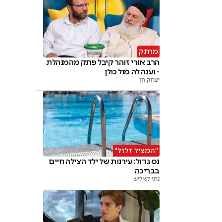
מרתק
הרב אורי זוהר קיבל פתק מהמנהלת
- וענה לה מול כולן
יצחק חן
"המציל זלזל"
נס גדול: עירנות של ילד הצילה חיים
בבריכה
נתי קאליש