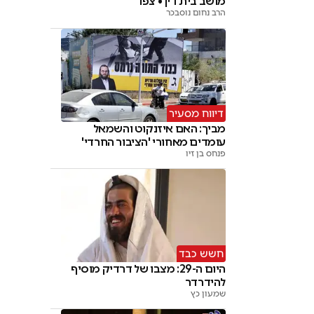
מושב בית דין • צפו
הרב נחום נוסבכר
דיווח מסעיר
מביך: האם איזנקוט והשמאל
עומדים מאחורי 'הציבור החרדי'
פנחס בן זיו
חשש כבד
היום ה-29: מצבו של דרדיק מוסיף
להידרדר
שמעון כץ