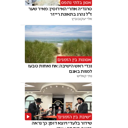
אסון בלתי נתפס
טרגדיה אחרי האירוסין: מאיר שער
ז"ל נהרג בתאונת רייזר
אלי יעקובוביץ
אסונות בין הזמנים
נכדי ראש הישיבה: אח ואחות טבעו
למוות באגם
נתי קאליש
'ישיבת בין הזמנים'
שידור בלעדי ויוצא דופן: כך נראה