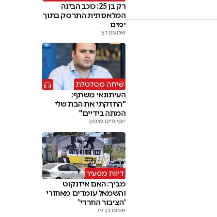
רק בן 25: כוכב הבינה
המלאכותית התרסק בתוך
ימים
שמעון כץ
שיחה מטלטלת
העיתונאי משתף:
"החזקתי את הבת שלי
המתה בידיים"
יוסי חיים מימון
דיווח מסעיר
מביך: האם איזנקוט
והשמאל עומדים מאחורי
'הציבור החרדי'
פנחס בן זיו