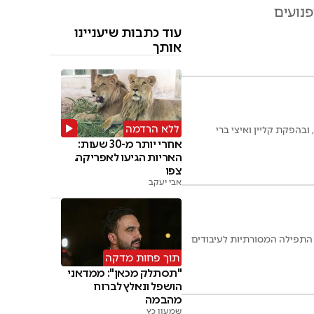
פנועים
עוד כתבות שיעניינו
אותך
ללא הרדמה
ובהפקת קליין ואיצי ברי
אחרי יותר מ-30 שעות:
האריות הגיעו לאפריקה.
צפו
אבי יעקב
בין נוסחאות התפילה המסורתיות לעיבודים
תוך פחות מדקה
"תסתלק מכאן": ממדאני
הושפל ונאלץ לברוח
מהבמה
שמעון כץ