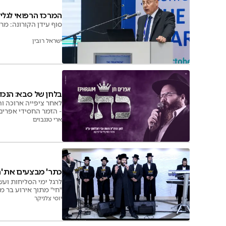
המרכז הרפואי לגלי
סוף עידן הקורונה: מר
ישראל רובין
בלחן של סבא: הנכד 
לאחר ציפייה ארוכה ו
- הזמר החסידי אפרים ח
ארי טננבוים
כתר' מבצעים את '
לרגל ימי הסליחות ועש
"חי" מתוך אירוע בר מ
יוסי צלניקר