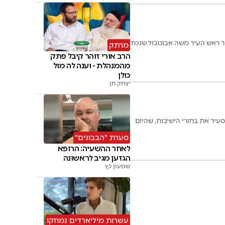
 ראש העיר משה אבוטבול שנכח
מרתק
הרב אורי זוהר קיבל פתק
מהמנהלת - וענה לה מול
כולן
יצחק חן
עיר את בחורי הישיבות, שהיום
סערת "הבבונים"
לאחר ההשעיה: הרופא
הגזען מגיב לראשונה
שמעון כץ
עשרות מיליארדים נמחקו