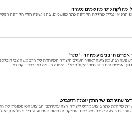
ל: מחלקת כתר מונשמים נסגרה
כז הרפואי לגליל מחלקת הקורונה כתר מונשמים, בה אושפזו חולי הקורונה הקשי
אפרים חן בביצוע מיוחד - "כתר"
השקעה רבה, מפציעה לאוויר העולם היצירה המיוחדת של הרב משה צבי דובלסקי
ן | אפרים הינו בוגר גמר "הקול הבא" - העונה השניה כאן ברדיו 'קול חי.
רצה עתירתם' של החזן יוסלה רוזנבלט
י"ת מקהלת כתר ביצוע מרגש ליצירה 'רצה עתירתם' הביצוע המונומנטלי של החזן
צווה שם בוצעה יצירה משובחת ועתיקה זו מלאת טעם ועונג בליווי של אמן הקלי