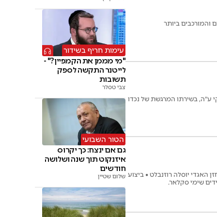
ם והמורכבים ביותר
עימות חריף בשידור
"מי מממן את הקמפיין?" -
לייטנר התקשה לספק
תשובות
צבי טסלר
 ע"ה, בשירתו המרגשת של נכדו
הטור השבועי
גם אם ינצח: כך יקרוס
איזנקוט תוך שנה ושלושה
חודשים
 האגדי יוסלה רוזנבלט • ביצוע
שלום שטיין
דים שימי סקלאר.