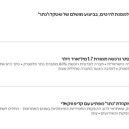
 למכונת להיטים, בביצוע מושלם של שטקל ו'כתר'
 תמורת 1.7 מיליארד דולר
עסקת העשור בתעשייה הישראלית • חברה לונדונית רוכשת 80% מחברת 
 פלסטיק • למרבה הצער החברה מחללת שבת
הלת 'כתר' מפתיע עם קליפ ווקאלי
ק, שאחראי לרוב ההפקות החסידיות האיכותיות בשנים האחרונות - החליט לש
ות והאירועים • צפו