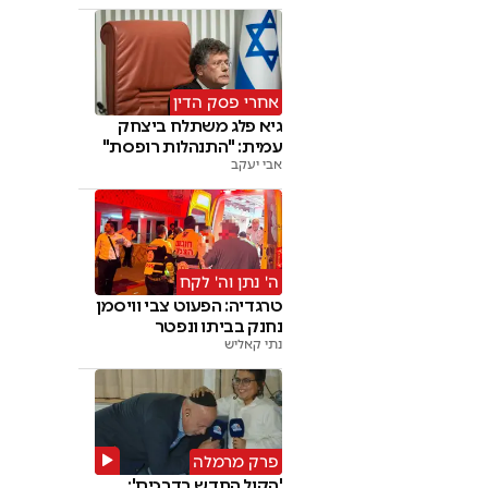
אחרי פסק הדין
גיא פלג משתלח ביצחק
עמית: "התנהלות רופסת"
אבי יעקב
ה' נתן וה' לקח
טרגדיה: הפעוט צבי וויסמן
נחנק בביתו ונפטר
נתי קאליש
פרק מרמלה
'הקול החדש בדרכים':