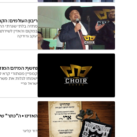
ריבון העולמים: הק
מחזה בלתי שגרתי הת
במקום והאזין לשירתם
יעקב גרודקה
נחשף: המיזם המוז
קמפיין מסתורי קרא ל
ישמחו לגלות את פשרו:
ישראל פריי
האזינו • ה''כתר'' ש
דוד קליגר