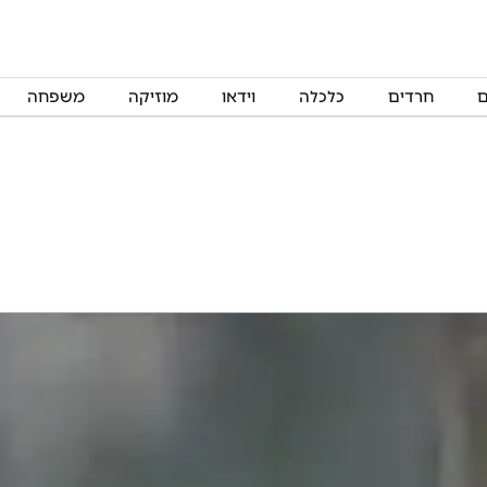
ם
חרדים
כלכלה
וידאו
מוזיקה
משפחה