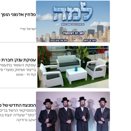
מלחין אלמוני הופך
ישראל פריי
עסקת ענק: חברת כתר נרכשה
בייצור ושיווק מוצרי
קול חי - אמס
המנצח החדש של מק
המוסיקאי הרשל בריס
''כתר'' שעליה ינצח בהפק
יעקב גרודקה