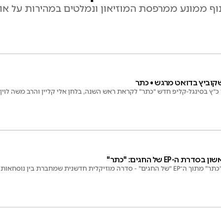
נוף ממונע ממרפסת המוזיאון ונמלטים במהירות על או
שקוביץ בדואט מרגש • כתר
כ״ץ בסינגל-קליפ חדש "כתר" לקראת ראש השנה, בלחן אלי קליין והרב משה לוין, 
 ה-EP של החגים: "כתר"
ארי פרייזר משיק את "כתר" מתוך ה־EP "של החגים" - סדרה מוזיקלית חדשנית שמחברת 