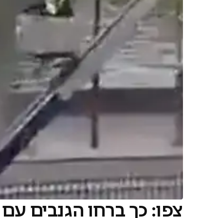
צפו: כך ברחו הגנבים ע