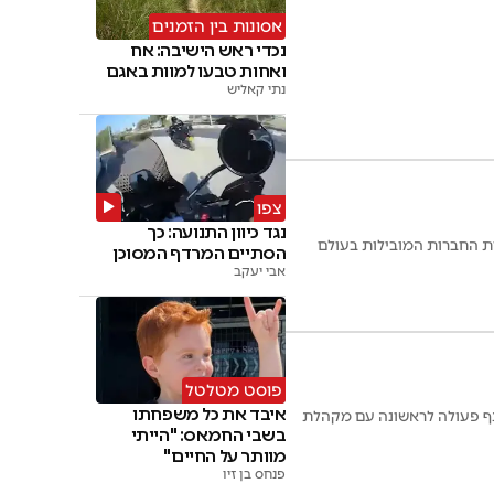
אסונות בין הזמנים
נכדי ראש הישיבה: אח
ואחות טבעו למוות באגם
נתי קאליש
צפו
נגד כיוון התנועה: כך
כתר פלסטיק • כתר היא אחת החברות המובילות בעולם
הסתיים המרדף המסוכן
אבי יעקב
פוסט מטלטל
איבד את כל משפחתו
תף פעולה לראשונה עם מקהלת
בשבי החמאס: "הייתי
מוותר על החיים"
פנחס בן זיו