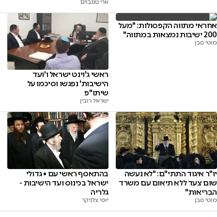
ארי טננבוים
אחראי מתווה הקפסולות: "מעל
200 ישיבות נמצאות במתווה"
מוטי סבן
ראשי ג'וינט ישראל ו'ועד
הישיבות' נפגשו וסיכמו על
שיתו"פ
ישראל רובין
יו"ר איגוד התתי"ם: "לא נעשה
בהתאסף ראשי עם • גדולי
שום צעד ללא תיאום עם משרד
ישראל בכינוס ועד הישיבות -
הבריאות"
גלריה
מוטי סבן
יוסי צלניקר