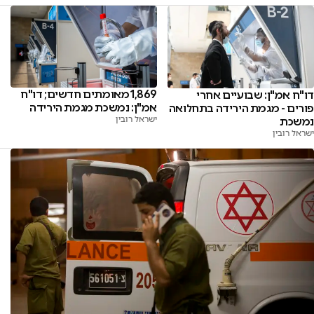
1,869 מאומתים חדשים; דו"ח
דו"ח אמ"ן: שבועיים אחרי
אמ"ן: נמשכת מגמת הירידה
פורים - מגמת הירידה בתחלואה
ישראל רובין
נמשכת
ישראל רובין