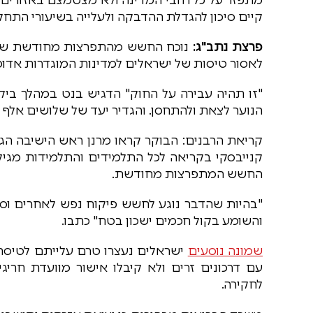
קיים סיכון להגדלת ההדבקה ולעלייה בשיעורי התחל
פרצת נתב"ג:
נוכח החשש מהתפרצות מחודשת של נ
לאסור טיסות של ישראלים למדינות המוגדרות אדומו
"זו תהיה עבירה על החוק" הדגיש בנט במהלך ביק
הנוער לצאת ולהתחסן. והגדיר יעד של שלושים אלף ח
קריאת הרבנים: הבוקר קראו מרנן ראש הישיבה הגאו
קנייבסקי בקריאה לכל התלמידים והתלמידות מגי
החשש המתפרצות מחודשת.
"בהיות שהדבר נוגע לחשש פיקוח נפש לאחרים וסכ
והשומע בקול חכמים ישכון בטח" כתבו.
שמונה נוסעים
ישראלים נעצרו טרם עלייתם לטיסה ל
עם דרכונים זרים ולא קיבלו אישור מוועדת חריג
לחקירה.