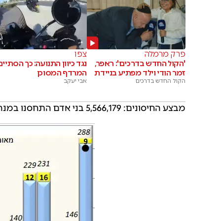
פרק מרמלה
צפו
'הקול החדש בדרכים': ראפר,
נגד כיוון התנועה: כך הסתיים
זמר הודי וילד מפתיע בניידת
המרדף המסוכן
הקול החדש בדרכים
אבי יעקב
מבצע החיסונים: 5,566,179 בני אדם התחסנו במנה הראשונה ו-5,163,037 חוסנו גם במנה השנייה.