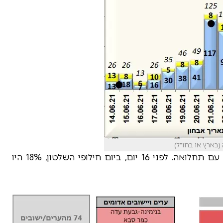
(בארץ או בחו"ל)
אזורי תחלואה: 55% מאזרחי ישראל גרים במקום עם תחלואה. לפני 16 יום, ביום חילופי השלטון, 18% היו