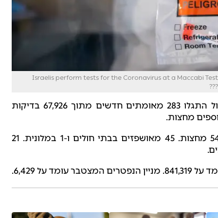
Israelis perform tests for the Coronavirus at a Maccabi Test Center
משרד הבריאות מעדכן הבוקר (שלישי), כי אתמול התגלו 283 מאומתים חדשים מתוך 67,926 בדיקות
מניין החולים הפעילים בישראל עומד על 1,537, 54 מחצות. 45 מאושפזים בבתי חולים ו-1 במלונית. 21
ד על 6,429.