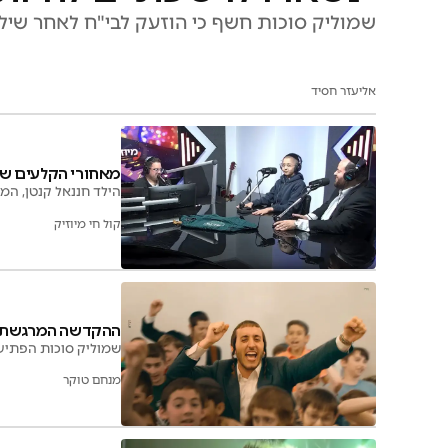
שמוליק סוכות חשף כי הוזעק לבי"ח לאחר שיל
אליעזר חסיד
מאחורי הקלעים של המחל
הילד חננאל קנטן, המ
קול חי מיוזיק
ההקדשה המרגשת של 
שמוליק סוכות הפתיע בשידור חי את חננאל בן ה-2
מנחם טוקר