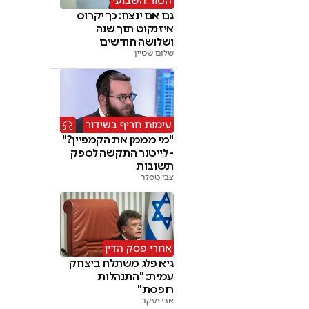
הטור השבועי
גם אם ינצח: כך יקרוס
איזנקוט תוך שנה
ושלושה חודשים
שלום שטיין
עימות חריף בשידור
"מי מממן את הקמפיין?"
- לייטנר התקשה לספק
תשובות
צבי טסלר
אחרי פסק הדין
גיא פלג משתלח ביצחק
עמית: "התנהלות
רופסת"
אבי יעקב