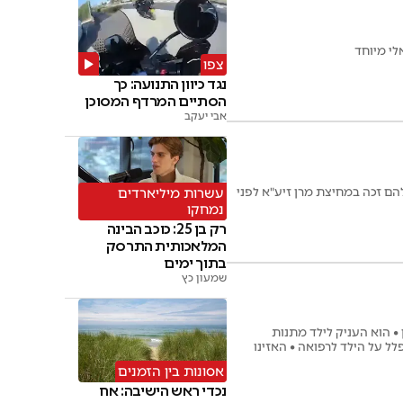
לי מיוחד
צפו
נגד כיוון התנועה: כך
הסתיים המרדף המסוכן
אבי יעקב
הם זכה במחיצת מרן זיע"א לפני
עשרות מיליארדים
נמחקו
רק בן 25: כוכב הבינה
המלאכותית התרסק
בתוך ימים
שמעון כץ
 • הוא העניק לילד מתנות
ל על הילד לרפואה • האזינו
אסונות בין הזמנים
נכדי ראש הישיבה: אח