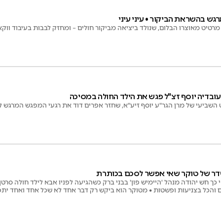
גש בהשראת הביקור • עיני עיני
רטיט מאוצרו הבלום, שנולד ביציאה מביקור חולים – ומחזק לבבות בעיבוד ווקא
ובדיה יוסף זצ"ל פגש את הילד החולה במסיכה
 השביעי של מרן הגר"ע יוסף זיע"א, שחזר אפרים דוד את רגעי המפגש המרגש ל
דר של טוקר שאי אפשר לסכם בכותרת
י כך חש יהודה מנהל 'היימיש פון' בבני ברק כשהגיעה לפניו אבא לילד חולה סרטן
והכל בצניעות ופשטות • מטוקר הוא ביקש רק דבר אחד לא שכל אחד ואחד יתפל