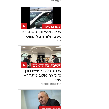
יצחק חן
צפו בתיעוד
שניות מהאסון: השוטרים
ניפצו חלון והצילו פעוט
אבי יעקב
'ישיבת בין הזמנים'
שידור בלעדי ויוצא דופן:
כך נראה מושב בית דין •
צפו
הרב נחום נוסבכר