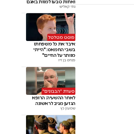
ואחות טבעו למוות באגם
נתי קאליש
פוסט מטלטל
איבד את כל משפחתו
בשבי החמאס: "הייתי
מוותר על החיים"
פנחס בן זיו
סערת "הבבונים"
לאחר ההשעיה: הרופא
הגזען מגיב לראשונה
שמעון כץ