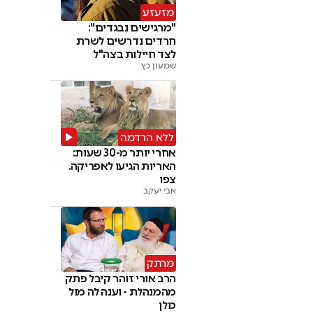
מזעזע
"מרגישים נבגדים":
חרדים נדרשים לשרת
לצד חיילות בצה"ל
שמעון כץ
ללא הרדמה
אחרי יותר מ-30 שעות:
האריות הגיעו לאפריקה.
צפו
אבי יעקב
מרתק
הרב אורי זוהר קיבל פתק
מהמנהלת - וענה לה מול
כולן