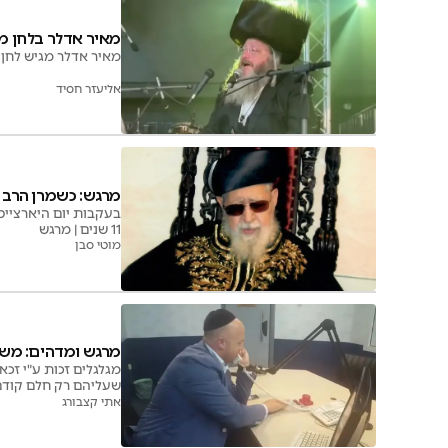
מאיר אדלר בלחן מר
מאיר אדלר מגיש לחן מ
אליעזר חסיד
מרגש: כשמרן הרב ע
בעקבות יום היארצייט
11 שנים | מרגש
מוטי סבן
מרגש ומדהים: מש
מגלגלים זכות ע"י זכא
שעליהם רק חלם קודם 
לראיון המרטיט
אתי קצבורג