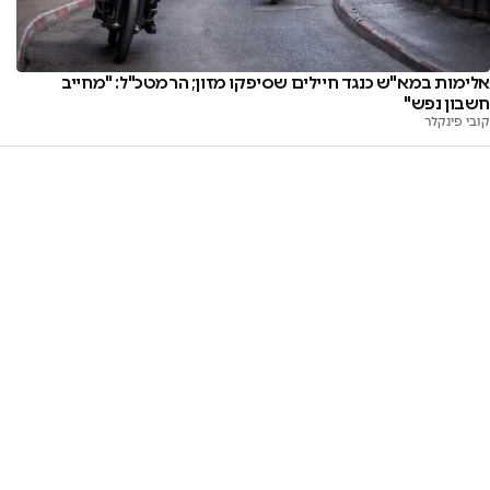
אלימות במא"ש כנגד חיילים שסיפקו מזון; הרמטכ"ל: "מחייב
חשבון נפש"
קובי פינקלר