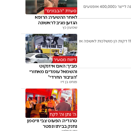
איראן החליטה להשקיע משאבים רבים בייצור של למעלה מחצי מליון כלי רכב חשמליים • בכוונת המדינה לייצר כ400,000 אופנועים
סערת "הבבונים"
לאחר ההשעיה: הרופא
הגזען מגיב לראשונה
שמעון כץ
בישראל מחולקות מדי שנה כ-2 מיליארד שקיות מפלסטיק רגיל, בלתי מתכלה, שלאחר שימוש קצר של 11 דקות הן מושלכות לאשפה או
דיווח מסעיר
מביך: האם איזנקוט
והשמאל עומדים מאחורי
'הציבור החרדי'
פנחס בן זיו
ה' נתן וה' לקח
טרגדיה: הפעוט צבי וויסמן
נחנק בביתו ונפטר
נתי קאליש