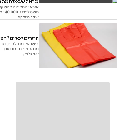
כנראה שבמלחמה הז
חשמליים ו-140,000 מוניות בעלי הנעה משולבת וחשמלית במטרה להציף את ענף התחבורה במדינה
יעקב גרודקה
חוזרים לסלים? הצע
מתעופפות וגורמות לנז
יוסי צלניקר