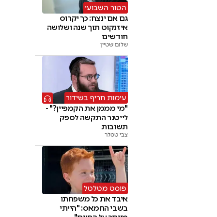
הטור השבועי
גם אם ינצח: כך יקרוס
איזנקוט תוך שנה ושלושה
חודשים
שלום שטיין
עימות חריף בשידור
"מי מממן את הקמפיין?" -
לייטנר התקשה לספק
תשובות
צבי טסלר
פוסט מטלטל
איבד את כל משפחתו
בשבי החמאס: "הייתי