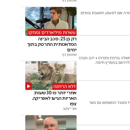
שמעון כץ
מרה אם לפעוט, תושבת צופים:
עשרות מיליארדים נמחקו
רק בן 25: כוכב הבינה
המלאכותית התרסק בתוך
ימים
שמעון כץ
ה בנימין נתניהו • יהב מברך
 לזיהום במפרץ חיפה
ללא הרדמה
אחרי יותר מ-30 שעות:
האריות הגיעו לאפריקה.
ראל ומנגד המשמש גם כשר
צפו
אבי יעקב