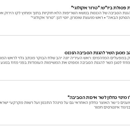
ת פסולת ביו"ש: "טרור אקולוגי"
והגנת הסביבה של הכנסת בנושא השריפות הלא חוקיות בתוך ומחוץ לקו הירוק א
סרטן הבאה" • ראש מועצת שומרון, יוסי דגן: "טרור אקולוגי"
הב מסגן השר להגנת הסביבה הנכנס
במפעלים המזהמים: ראש העיריה יונה יהב שלח הבוקר מכתב גלוי לראש הממשל
ן מזוז לסגן השר להגנת הסביבה ומפרט את המשימות העומדות בפני מזוז בנוגע
 מינוי כחלון לשר איכות הסביבה"
לטוענים כי שר האוצר כחלון האחראי גם על מינהל התכנון ועל רשות מקרקעי יש
ניגוד אינטרסים חמור