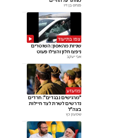
מוותר על החיים"
פנחס בן זיו
צפו בתיעוד
שניות מהאסון: השוטרים
ניפצו חלון והצילו פעוט
אבי יעקב
מזעזע
"מרגישים נבגדים": חרדים
נדרשים לשרת לצד חיילות
בצה"ל
שמעון כץ