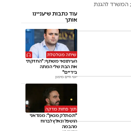
יום הבין־לאומי ללא שקיות פלסטיק: ישראל מציגה ירידה של 70% בצריכת שקיות מאז החוק מ־2016; המשרד להגנת
עוד כתבות שיעניינו
אותך
שיחה מטלטלת
העיתונאי משתף: "החזקתי
את הבת שלי המתה
בידיים"
יוסי חיים מימון
תוך פחות מדקה
"תסתלק מכאן": ממדאני
הושפל ונאלץ לברוח
מהבמה