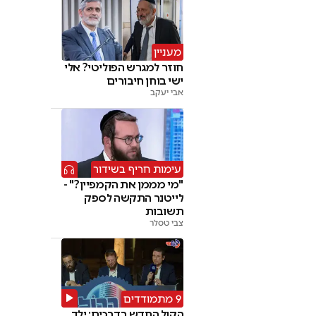
מעניין
חוזר למגרש הפוליטי? אלי
ישי בוחן חיבורים
אבי יעקב
עימות חריף בשידור
"מי מממן את הקמפיין?" -
לייטנר התקשה לספק
תשובות
צבי טסלר
9 מתמודדים
הקול החדש בדרכים: ילד