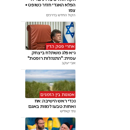
הפלא האגדי חוזר כשופט •
צפו
הקול החדש בדרכים
אחרי פסק הדין
גיא פלג משתלח ביצחק
עמית: "התנהלות רופסת"
אבי יעקב
אסונות בין הזמנים
נכדי ראש הישיבה: אח
ואחות טבעו למוות באגם
נתי קאליש