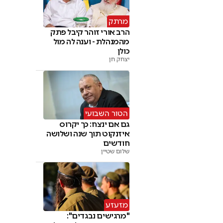
מרתק
הרב אורי זוהר קיבל פתק
מהמנהלת - וענה לה מול
כולן
יצחק חן
הטור השבועי
גם אם ינצח: כך יקרוס
איזנקוט תוך שנה ושלושה
חודשים
שלום שטיין
מזעזע
"מרגישים נבגדים":