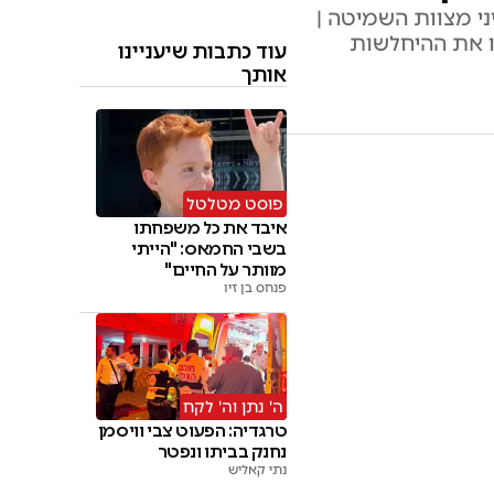
י מצוות השמיטה |
ו את ההיחלשות
עוד כתבות שיעניינו
אותך
פוסט מטלטל
איבד את כל משפחתו
בשבי החמאס: "הייתי
מוותר על החיים"
פנחס בן זיו
ה' נתן וה' לקח
טרגדיה: הפעוט צבי וויסמן
נחנק בביתו ונפטר
נתי קאליש