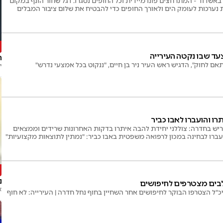
באשדוד - המתרחצים פונו מיידית וכל החופים נסגרו. דגל שחור הונף במקום
 נערכות לעומק הים ולאורך החופים כדי להבטיח את שלום ציבור המבלים
ש
עד שבו נקטה העירייה
ה
ם לחוק", הדגיש ראש העיר ניר בן חיים, "ננקוט בכל אמצעי נדרש"
י
ו והועברו לאבו כביר
ריש בחדרה: צוללני יחידת להבה איתרו בדקות האחרונות שרידים וממצאים
עברו לבחינה במכון לרפואה משפטית באבו כביר: "נמתין לתוצאות מקצועיות"
ה
נ
בים מצטרפים לחיפושים
א
"ל הצטרפו הבוקר לחיפושים אחר השחיין בחוף נחל חדרה | העירייה: לא חוף