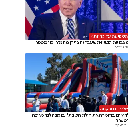
שפיעה על כהונתו?
צבו של הנשיא לשעבר ג'ו ביידן מחמיר; בנו מספר
וני שניידר
לעד כמרקחה
רואים בחומרה את חילול השבת": בומבה לנד מגיבה
סערה
בי יעקב