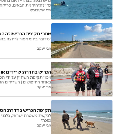
כריש נצפה בצהריי היום בחופי 
כדי להזהיר את הבאים. סריקות
אלי יעקובוביץ
אחרי תקיפת הכריש: זה הצ
"מדובר בחוף אסור לרחצה בהתא
אבי יעקב
הכריש בחדרה: שרידים אותר
אסון תקיפת השחיין על ידי הכ
באזור החיפושים | השרידים הו
אבי יעקב
תקיפת הכריש בחדרה: הכל
לבקשת משטרת ישראל, כלבני יכ
מוכרז
אבי יעקב