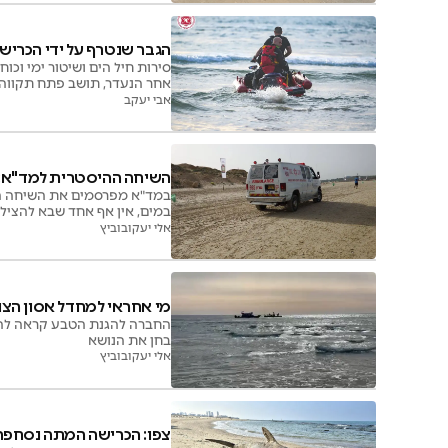
הגבר שנטרף על ידי הכריש
סירות חיל הים ושיטור ימי וכו
אחר הנעדר, תושב פתח תקווה 
אבי יעקב
השיחה ההיסטרית למד"א: "ה
במים, אין אף אחד שבא להציל 
אלי יעקובוביץ
מי אחראי למחדל אסון הצול
בחן את הנושא
אלי יעקובוביץ
צפו: הכרישה המתה נסחפה 