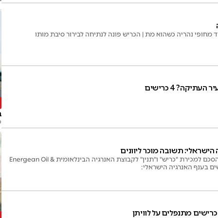
 מחופי נהריה כשהוא מת | הכריש פונה לנתיחה לבירור סיבת מותו
תיקה? 4 כרישים
ר
ב
פ
ישראלי: תשובה מוכר ליוונים
דלק קידוחים ואבנר חתמו על הסכם למכירת "כריש" ו"תנין" לקבוצת האנרגיה הבינלאומית Energean Oil &
ל