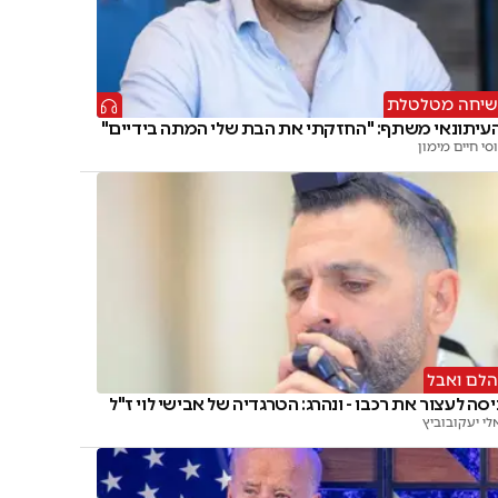
יחה מטלטלת
עיתונאי משתף: "החזקתי את הבת שלי המתה בידיים"
וסי חיים מימון
לם ואבל
יסה לעצור את רכבו - ונהרג: הטרגדיה של אבישי לוי ז"ל
לי יעקובוביץ