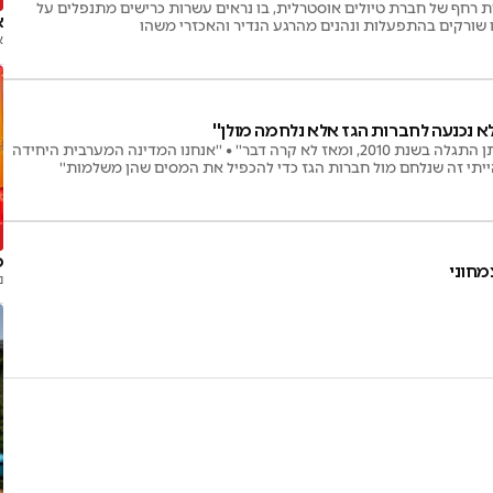
ת רחף של חברת טיולים אוסטרלית, בו נראים עשרות כרישים מתנפלים על
אח
עו שורקים בהתפעלות ונהנים מהרגע הנדיר והאכזרי משהו
א
לא נכנעה לחברות הגז אלא נלחמה מולן''
הממשלה נצחה? • ''מאגר לוויתן התגלה בשנת 2010, ומאז לא קרה דבר'' • ''אנחנו המדינה המערבית היחידה
הייתי זה שנלחם מול חברות הגז כדי להכפיל את המסים שהן משלמות''
ה
ט
מחוני
נ