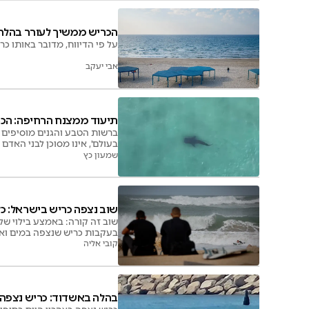
הכריש ממשיך לעורר בהלה: 
על פי הדיווח, מדובר באותו כ
אבי יעקב
תיעוד ממצנח הרחיפה: הכ
ברשות הטבע והגנים מוסיפים כי
בעולם', אינו מסוכן לבני האדם 
שמעון כץ
שוב נצפה כריש בישראל: כל
שוב זה קורה: באמצע בילוי ש
בעקבות כריש שנצפה במים ואשר
קובי אליה
בהלה באשדוד: כריש נצפה 