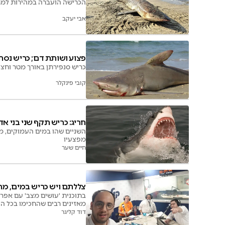
הכרישה הועברה במהירות למרכז
אבי יעקב
פצוע ושותת דם; כריש נסח
כריש סנפירתן באורך מטר וחצי
קובי פינקלר
חריג: כריש תקף שני בני א
השניים שהו במים העמוקים, מ
מפצעיו
חיים שער
צללתם ויש כריש במים, מה 
בתוכנית 'עושים מצב' עם אפרי
מאזינים רבים שהחכימו בכל הנ
דוד קליגר