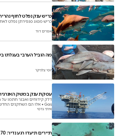
כריש ענק נפלט לחוף נהריה
כריש מסוג סנפירתן נפלט לאחד
אפרים דוד
מה הוביל הערבי בעגלתו בעיר הע
יוסי צלניקר
עסקת ענק במשק האנרגיה ה
Gas‏ • אלו הם השחקנים החדשים בענף האנרגיה הישראלי:
איתי גדסי
תיירים תיעדו רגע נדיר: 70 כרישים מתנפלים על לוויתן