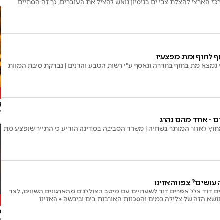
 הארצי להצלת צבי ים בניסיון נואש להציל את העוברים, כך זה הסתיים
ף לחוף ומת מפצעיו
 נמצא מת בחוף בחדרה ונאסף ע"י רשות הטבע והדנים | נבדקת סיבת המוות
"
ל
ק
דם - אחד מהם נהרג
חוץ לאזור המותר בשחיה | משרד הסביבה במדינה הודיע כי התייר שנפצע מת
עושים? צפו והאזינו
ם דוד צלל אפרים דוד לשעתיים עם מיטב הצוללנים מהארגונים השונים, לצד
ושא הזה של צלילה במים והסכנות האורבות בים וביבשה • האזינו
ב
ט
נ