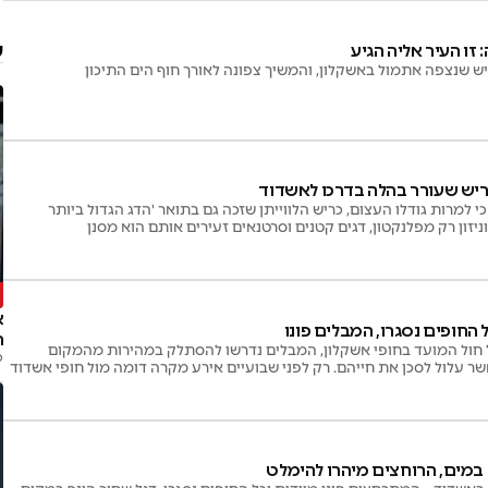
ע
זו העיר אליה הגיע
ריש שנצפה אתמול באשקלון, והמשיך צפונה לאורך חוף הים התיכון
ריש שעורר בהלה בדרכו לאשדוד
 למרות גודלו העצום, כריש הלווייתן שזכה גם בתואר 'הדג הגדול ביותר
וניזון רק מפלנקטון, דגים קטנים וסרטנאים זעירים אותם הוא מסנן
פ
א
 החופים נסגרו, המבלים פונו
ה
ל חול המועד בחופי אשקלון, המבלים נדרשו להסתלק במהירות מהמקום
פ
 עלול לסכן את חייהם. רק לפני שבועיים אירע מקרה דומה מול חופי אשדוד
במים, הרוחצים מיהרו להימלט