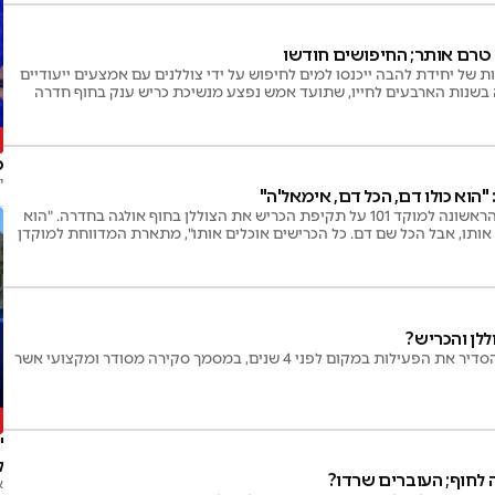
 טרם אותר; החיפושים חודשו
חות של יחידת להבה ייכנסו למים לחיפוש על ידי צוללנים עם אמצעים ייעודיים
בשנות הארבעים לחייו, שתועד אמש נפצע מנשיכת כריש ענק בחוף חדרה
ה
מ
י
וא כולו דם, הכל דם, אימאל'ה"
במד"א מפרסמים את השיחה הראשונה למוקד 101 על תקיפת הכריש את הצוללן בחוף אולגה בחדרה. "הוא
אותו, אבל הכל שם דם. כל הכרישים אוכלים אותו", מתארת המדווחת למוקדן
לן והכריש?
החברה להגנת הטבע קראה להסדיר את הפעילות במקום לפני 4 שנים, במסמך סקירה מסודר ומקצועי אשר
א
"
ל
לחוף; העוברים שרדו?
א