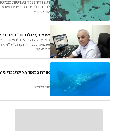
רגע נדיר נלכד בעדשות מצלמו
לוויתן בלב ים • התיירים נשמ
ישראל פריי
שטייניץ לגלובס: ''המדינה 
שמציבה מחיר תקרה'' • ''אני 
אבי יעקב
אורח במפרץ אילת: כריש צ
יוסי צלניקר