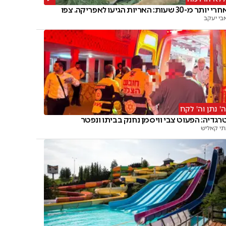
רי יותר מ-30 שעות: האריות הגיעו לאפריקה. צפו
בי יעקב
' נתן וה' לקח
רגדיה: הפעוט צבי וויסמן נחנק בביתו ונפטר
תי קאליש