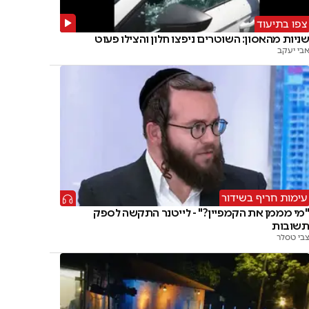
צפו בתיעוד
ניות מהאסון: השוטרים ניפצו חלון והצילו פעוט
בי יעקב
עימות חריף בשידור
מי מממן את הקמפיין?" - לייטנר התקשה לספק
שובות
בי טסלר