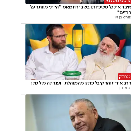
פוסט מטלטל
יבד את כל משפחתו בשבי החמאס: "הייתי מוותר על
חיים"
נחס בן זיו
מרתק
רב אורי זוהר קיבל פתק מהמנהלת - וענה לה מול כולן
צחק חן