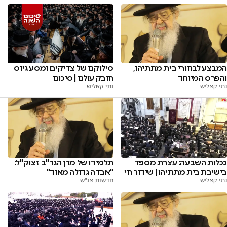
המבצע לבחורי בית מתתיהו,
סילוקם של צדיקים ומסע גיוס
והפרס המיוחד
חובק עולם | סיכום
נתי קאליש
נתי קאליש
ככלות השבעה: עצרת מספד
תלמידו של מרן הגר"ב זצוק"ל:
בישיבת בית מתתיהו | שידור חי
"אבדה גדולה מאוד"
נתי קאליש
חדשות אנ"ש