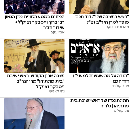
"ראש הישיבה שלי": דוד חכם
המונים במסע הלוויית מרן הגאון
סופד למרן הגר"ב זצ"ל
רבי ברוך וייסבקר זצוק"ל •
מהדורת הבוקר
שידור חוזר
אבי יעקב
"תודה על מה שעשית למעני" \
נשבה ארון הקודש: ראש ישיבת
דוד חכם
"בית מתתיהו" מרן הגר"ב
אתר קול חי
ויסבקר זצוק"ל
נתי קאליש
חתונת נכדו של ראש ישיבת בית
מתתיהו | גלריה
נתי קאליש