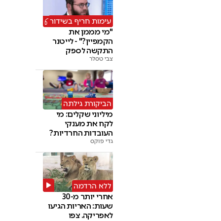
עימות חריף בשידור
"מי מממן את
הקמפיין?" - לייטנר
התקשה לספק
צבי טסלר
תשובות
הביקורת גילתה
מיליוני שקלים: מי
לקח את מענקי
העובדות החרדיות?
גדי פוקס
ללא הרדמה
אחרי יותר מ-30
שעות: האריות הגיעו
לאפריקה. צפו