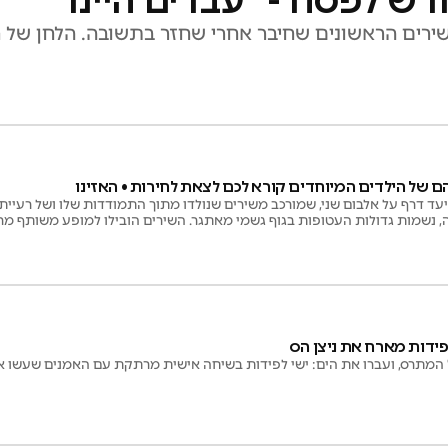
דש לפסח - "עבדים היינו"
ירים הראשונים שחיבר אחרי שחזר בתשובה. הלחן של חי
הם של הילדים המיוחדים קורא לכם לצאת לחירות • האזינו
ד דרף על אלבום שני, שמורכב משירים שנולדו מתוך התמודדות שלו ושל רעייתו י
, נשמות גדולות העטופות בגוף גשמי מאתגר. השירים הובילו למופע משותף מ
 'עבדים' בהפקה מוסיקלית של אבי טל • עתה בני חורין
לפידות מארח את ניצן הס
 המתרס, ועברו את הים: ישי לפידות בשיחה אישית מרתקת עם האמנים שעשו את