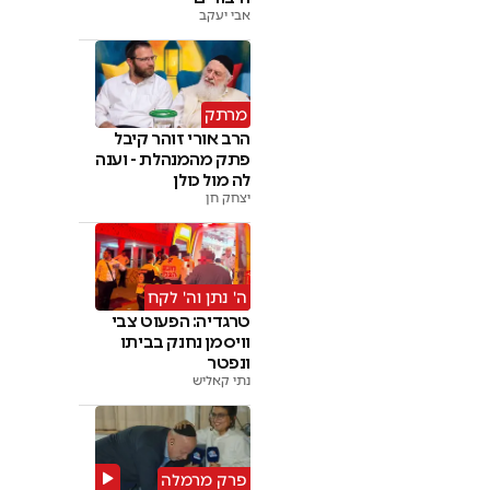
אבי יעקב
מרתק
הרב אורי זוהר קיבל
פתק מהמנהלת - וענה
לה מול כולן
יצחק חן
ה' נתן וה' לקח
טרגדיה: הפעוט צבי
וויסמן נחנק בביתו
ונפטר
נתי קאליש
פרק מרמלה