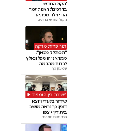
'הקול החדש
בדרכים': ראפר, זמר
הודי וילד מפתיע
בניידת
הקול החדש בדרכים
תוך פחות מדקה
"תסתלק מכאן":
ממדאני הושפל ונאלץ
לברוח מהבמה
שמעון כץ
'ישיבת בין הזמנים'
שידור בלעדי ויוצא
דופן: כך נראה מושב
בית דין • צפו
הרב נחום נוסבכר