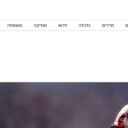
ם
חרדים
כלכלה
וידאו
מוזיקה
משפחה