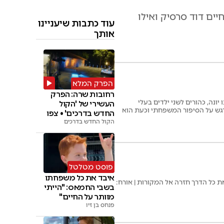
ים דוד סרסיק ואילו
עוד כתבות שיעניינו
אותך
הפרק המלא
רחובות שרה: הפרק
ונה, כהורים לשני ילדים בעלי
העשירי של 'הקול
רגש על הסיפור המשפחתי וכעת הוא
החדש בדרכים' • צפו
הקול החדש בדרכים
פוסט מטלטל
איבד את כל משפחתו
 כל הדרך חזרה אל המקורות | אורח:
בשבי החמאס: "הייתי
מוותר על החיים"
פנחס בן זיו