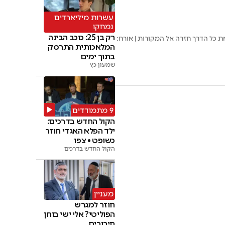
עשרות מיליארדים
נמחקו
רק בן 25: כוכב הבינה
 כל הדרך חזרה אל המקורות | אורח:
המלאכותית התרסק
בתוך ימים
שמעון כץ
9 מתמודדים
הקול החדש בדרכים:
ילד הפלא האגדי חוזר
כשופט • צפו
הקול החדש בדרכים
מעניין
חוזר למגרש
הפוליטי? אלי ישי בוחן
חיבורים