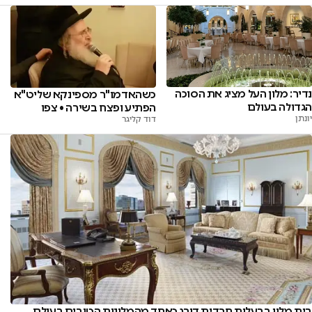
נדיר: מלון העל מציג את הסוכה
כשהאדמו"ר מספינקא שליט"א
הגדולה בעולם
הפתיע ופצח בשירה • צפו
יונתן
דוד קליגר
בית מלון בבעלות חרדית דורג כאחד מהמלונות הטובים בעולם