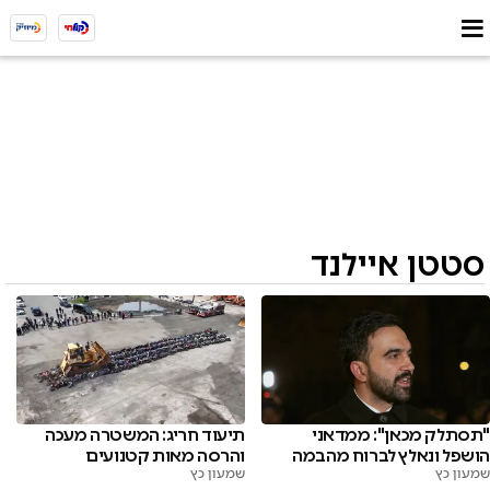
סטטן איילנד
"תסתלק מכאן": ממדאני
תיעוד חריג: המשטרה מעכה
הושפל ונאלץ לברוח מהבמה
והרסה מאות קטנועים
שמעון כץ
שמעון כץ