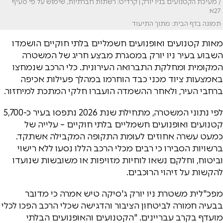
/ מעיכת הקטנועים בניו יורק | קרדיט: רשתות חברתיות, שימוש על פי סעיף
27א
תמונה בדף הבית: מתוך התיעוד
מאות קטנועים ואופנועים חשמליים בלתי חוקיים הושמדו
השבוע בעיר ניו יורק במסגרת מבצע חריג של המשטרה
המקומית ומחלקת התברואה העירונית. כלי הרכב שנמחצו
באמצעות ציוד מכני כבד הוחרמו במהלך פעילות אכיפה
ברחבי העיר, ולאחר ההשמדה הועברו חלקי המתכת למיחזור.
לפי נתוני המשטרה, מתחילת שנת 2026 נתפסו בעיר כ-5,700
קטנועים ואופנועים חשמליים בלתי חוקיים – עלייה של
כמעט עשרה אחוזים לעומת התקופה המקבילה אשתקד.
ברשויות הסבירו כי רבים מכלי הרכב הללו נסעו ללא רישוי
וביטוח, וחלקם נשאו לוחיות מזויפות או משובשות שנועדו
להקשות על זיהוי הרוכבים.
מפכ"לית משטרת ניו יורק ג'סיקה טיש אמרה כי מדובר
בבעיה חמורה לביטחון הציבור והדגישה שכלי הרכב הפכו לכלי
מועדף בקרב עבריינים. "הקטנועים והאופנועים הבלתי