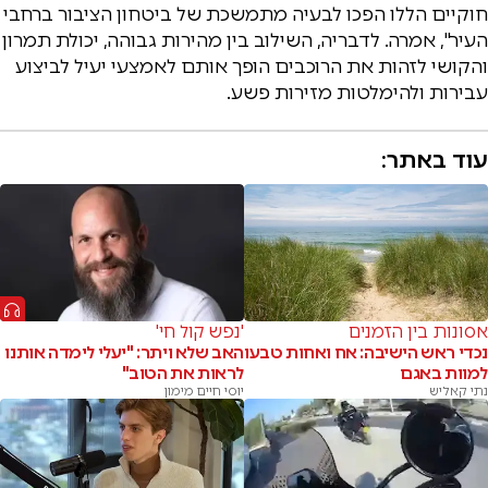
חוקיים הללו הפכו לבעיה מתמשכת של ביטחון הציבור ברחבי
העיר", אמרה. לדבריה, השילוב בין מהירות גבוהה, יכולת תמרון
והקושי לזהות את הרוכבים הופך אותם לאמצעי יעיל לביצוע
עבירות ולהימלטות מזירות פשע.
עוד באתר:
אסונות בין הזמנים
'נפש קול חי'
נכדי ראש הישיבה: אח ואחות טבעו
האב שלא ויתר: "יעלי לימדה אותנו
למוות באגם
לראות את הטוב"
נתי קאליש
יוסי חיים מימון