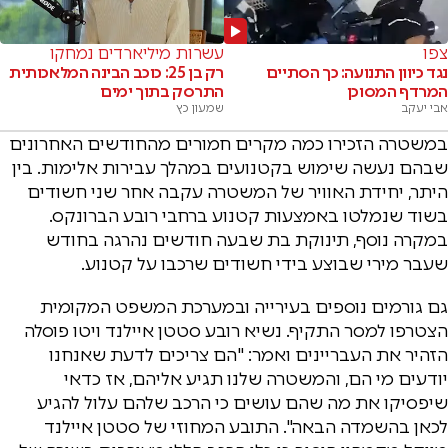
צפו
עשרות מיליארדים נמחקו
נגד כיוון התנועה: כך הסתיים
רק בן 25: כוכב הבינה המלאכותית
המרדף המסוכן
התרסק בתוך ימים
אבי יעקב
שמעון כץ
במשטרה הזכירו כמה מקרים חמורים מהחודשים האחרונים
שבהם נעשה שימוש בקטנועים במהלך עבירות אלימות. בין
היתר, יחידת האוויר של המשטרה עקבה אחר שני חשודים
בשוד שנמלטו באמצעות קטנוע ברחבי רובע הברונקס.
במקרה נוסף, תינוקת בת שבעה חודשים נהרגה בחודש
שעבר מירי שבוצע בידי חשודים שרכבו על קטנוע.
גם גורמים נוספים בעירייה ובמערכת המשפט המקומית
הצטרפו למסר התקיף. נשיא רובע סטטן איילנד ויטו פוסלה
הזהיר את העבריינים ואמר: "הם צריכים לדעת שאנחנו
יודעים מי הם, והמשטרה שלנו תגיע אליהם, אז כדאי
שיפסיקו את מה שהם עושים כי הרכב שלהם עלול להגיע
לכאן בהשמדה הבאה". התובע המחוזי של סטטן איילנד