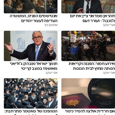
זוהראן ממדאני ציין את יום
אנטישמים הפגינו, המשטרה
ה'נכבה' - ועורר זעם
העדיפה לעצור יהודים
אבי יעקב
שמעון כץ
אירוע חמור: הפגנה וקריאות
תומך ישראל מובהק: ג'וליאני
הסתה מחוץ לבית הכנסת
מאושפז במצב קריטי
אבי יעקב
אבי יעקב
אם חרדית אולצה להסיר כיסוי
המהפכה של סאטמר מתרחבת: