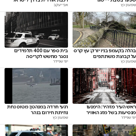
אבי יעקב
שמעון כץ
בהלה בקעמפ בניו יורק: עץ קרס
בית ספר עם 400 תלמידים
על קבוצת משתתפים
נסגר מחשש לקריסה
שמעון כץ
יוני שניידר
ראש העיר מזהיר: הימנעו
רגעי חרדה במנהטן: מטוס נחת
מנסיעות בשל מזג האוויר
נחיתת חירום בנהר
יוני שניידר
שמעון כץ