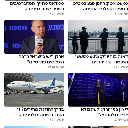
כמעט אסון: רחפן פגע במטוס
ממדאני מחייך: הפרוגרסיבים
נוסעים רגע לפני הנחיתה
רשמו ניצחון בניו יורק
יוני שניידר
שמעון כץ
דאגה בניו יורק: 60% מפשעי
ארדן: "יש בישראל הרבה
השנאה - נגד יהודים
הומלסים פוליטיים"
שמעון כץ
פנחס בן זיו
ליאון בניו יורק: "לעולם לא
בדרך להוזלת מחירים? זו
צריכים להתנצל"
החברה שתטוס לניו יורק
אבי יעקב
שמעון כץ