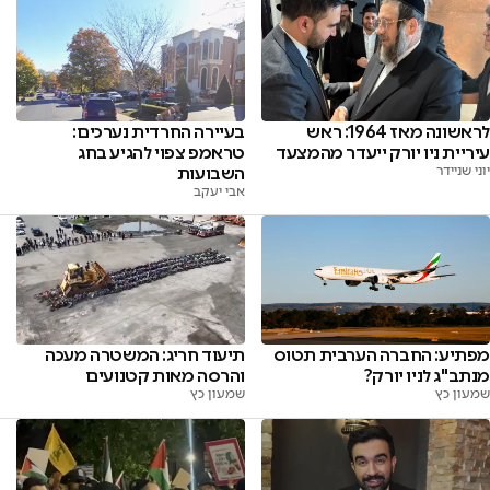
לראשונה מאז 1964: ראש
בעיירה החרדית נערכים:
עיריית ניו יורק ייעדר מהמצעד
טראמפ צפוי להגיע בחג
יוני שניידר
השבועות
אבי יעקב
מפתיע: החברה הערבית תטוס
תיעוד חריג: המשטרה מעכה
מנתב"ג לניו יורק?
והרסה מאות קטנועים
שמעון כץ
שמעון כץ