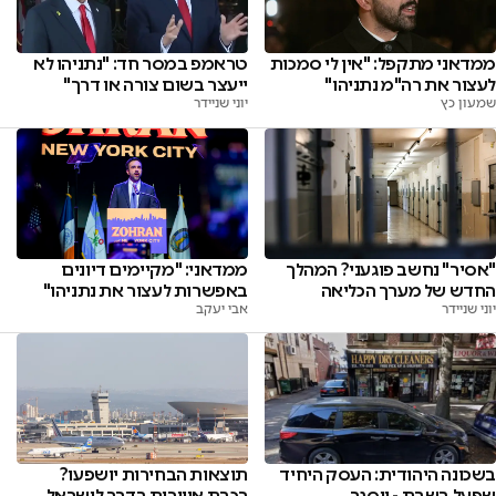
ממדאני מתקפל: "אין לי סמכות
טראמפ במסר חד: "נתניהו לא
לעצור את רה"מ נתניהו"
ייעצר בשום צורה או דרך"
שמעון כץ
יוני שניידר
"אסיר" נחשב פוגעני? המהלך
ממדאני: "מקיימים דיונים
החדש של מערך הכליאה
באפשרות לעצור את נתניהו"
יוני שניידר
אבי יעקב
תוצאות הבחירות יושפעו?
בשכונה היהודית: העסק היחיד
רכבת אווירית בדרך לישראל
שפעל בשבת - ייסגר