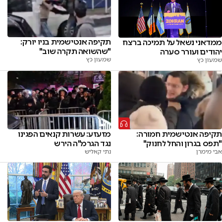
תקיפה אנטישמית בניו יורק:
ממדאני נשאל על תמיכה ברצח
"שהשואה תקרה שוב"
יהודים ועורר סערה
שמעון כץ
שמעון כץ
מזעזע: עשרות קנאים הפגינו
תקיפה אנטישמית חמורה:
נגד הגרמ"ה הירש
"תפס בגרון והחל לחנוק"
נתי קאליש
אבי מימרן