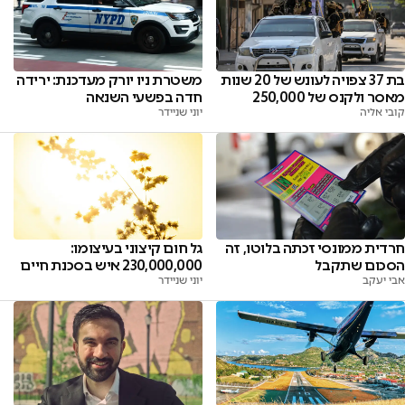
בת 37 צפויה לעונש של 20 שנות
משטרת ניו יורק מעדכנת: ירידה
מאסר ולקנס של 250,000
חדה בפשעי השנאה
קובי אליה
יוני שניידר
חרדית ממונסי זכתה בלוטו, זה
גל חום קיצוני בעיצומו:
הסכום שתקבל
230,000,000 איש בסכנת חיים
אבי יעקב
יוני שניידר