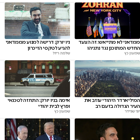
ממדאני לא מתייאש: זה הצעד
ניו יורק: דרישה למנוע מממדאני
החדש המתוכנן נגד נתניהו
להגיע לטקסי הזיכרון
שמעון כץ
שלמה ריזל
המיליארדר היהודי עוזב את
אימה בניו יורק: התחזה לטכנאי
העיר הגדולה בזעם רב
ופרץ לבית יהודי
יוני שניידר
שמעון כץ