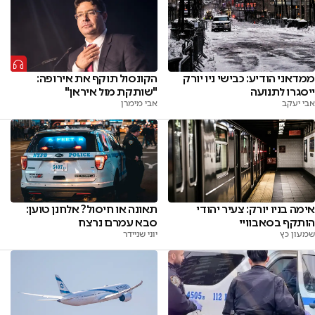
הקונסול תוקף את אירופה:
ממדאני הודיע: כבישי ניו יורק
"שותקת מול איראן"
ייסגרו לתנועה
אבי מימרן
אבי יעקב
אימה בניו יורק: צעיר יהודי
תאונה או חיסול? אלחנן טוען:
הותקף בסאבוויי
סבא עמרם נרצח
שמעון כץ
יוני שניידר