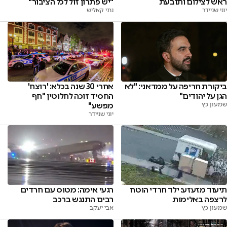
ראש לצילום ותובעת
"יש פתרון זול לכל הציבור"
יוני שניידר
נתי קאליש
ביקורת חריפה על ממדאני: "לא
אחרי 30 שנה בכלא: 'רוצח'
הגן על יהודים"
החסיד זוכה לחלוטין "חף
שמעון כץ
מפשע"
יוני שניידר
רגעי אימה: מטוס עם חרדים
תיעוד מזעזע: ילד חרדי הוטח
רבים התנגש ברכב
לרצפה באלימות
אבי יעקב
שמעון כץ