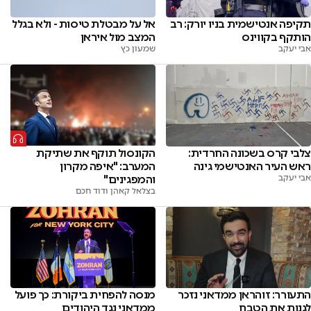
אל על מבטלת טיסות - ולא בגלל
תקיפה אנטישמית בניו יורק: רב
המצב מול איראן
הותקף בקווינס
שמעון כץ
אבי יעקב
צלבי קרס בשכונה החרדית:
הקונסול תוקף את שתיקת
ראש העיר האנטישמי גינה
המערב: "איפה מקרון
אבי יעקב
והמפגינים"
בצלאל קאהן ודוד חכם
התעורר: זוהראן ממדאני נזכר
מנסה להפחית ביקורת: כך פועל
לגנות את הטבח
ממדאני נגד היהודים