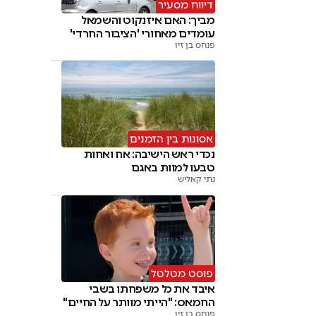
דיווח מסעיר
מביך: האם איזנקוט והשמאל
עומדים מאחורי 'הציבור החרדי'
פנחס בן זיו
אסונות בין הזמנים
נכדי ראש הישיבה: אח ואחות
טבעו למוות באגם
נתי קאליש
פוסט מטלטל
איבד את כל משפחתו בשבי
החמאס: "הייתי מוותר על החיים"
פנחס בן זיו