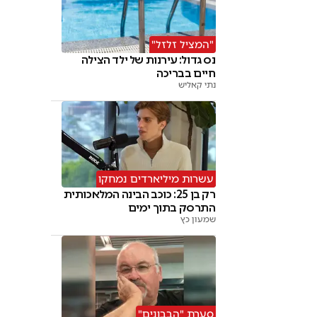
"המציל זלזל"
נס גדול: עירנות של ילד הצילה
חיים בבריכה
נתי קאליש
עשרות מיליארדים נמחקו
רק בן 25: כוכב הבינה המלאכותית
התרסק בתוך ימים
שמעון כץ
סערת "הבבונים"