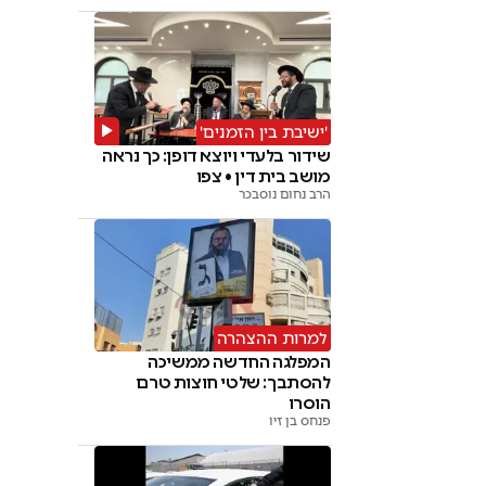
'ישיבת בין הזמנים'
שידור בלעדי ויוצא דופן: כך נראה
מושב בית דין • צפו
הרב נחום נוסבכר
למרות ההצהרה
המפלגה החדשה ממשיכה
להסתבך: שלטי חוצות טרם
הוסרו
פנחס בן זיו