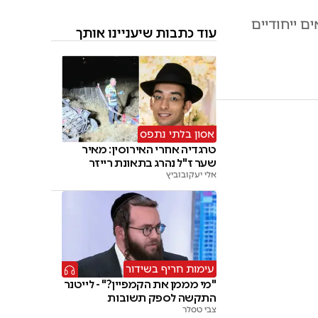
 ייחודיים
עוד כתבות שיעניינו אותך
אסון בלתי נתפס
טרגדיה אחרי האירוסין: מאיר
שער ז"ל נהרג בתאונת רייזר
אלי יעקובוביץ
עימות חריף בשידור
"מי מממן את הקמפיין?" - לייטנר
התקשה לספק תשובות
צבי טסלר