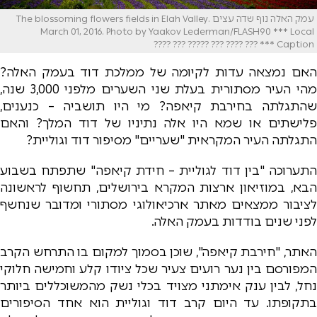
עמק האלה נוף שדה עצים The blossoming flowers fields in Elah Valley.
March 01, 2016. Photo by Yaakov Lederman/FLASH90 *** Local
Caption *** ??? ???? ??? ????? ??? ????
האם נמצאה עדות לקיומה של ממלכת דוד בעמק האלה?
מהי העיר מסתורית בעלת שני השערים מלפני 3,000 שנה,
שהתגלתה בחירבת קיאפה? מי היו תושביה – כנענים,
פלישתים או שמא היו אלה נתיניו של דוד המלך? והאם
התגלתה העיר המקראית "שעריים" מסיפור דוד וגוליית?
התערוכה "בין דוד לגוליית – חידת קיאפה" שתפתח בשבוע
הבא, במוזיאון ארצות המקרא בירושלים, תחשוף לראשונה
לציבור ממצאים מאתר ארכיאולוגי מסתורי ומדובר שנחשף
לפני שנים בודדות בעמק האלה.
האתר, "חירבת קיאפה", שוכן בסמוך למקום בו התרחש הקרב
המפורסם בין נער רועים צעיר שכל ציודו קלע וחמישה חלוקי
נחל, לבין ענק אימתני מצויד בכלי נשק מהמשוכללים ביותר
בתקופתו. עד היום קרב דוד וגוליית הוא אחד הסיפורים