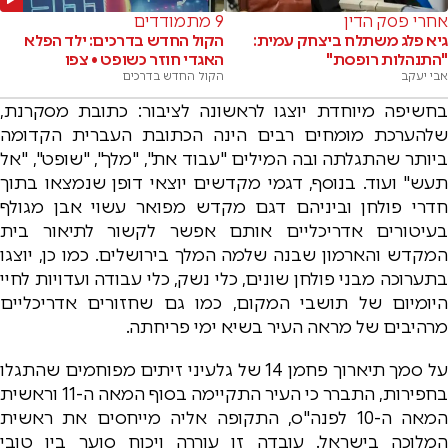
אחרי פסק הדין
9 מתמודדים
גיא פלג משתלח ביצחק עמית:
הקול החדש בדרכים: ילד הפלא
"התנהלות רופסת"
האגדי חוזר כשופט • צפו
אבי יעקב
הקול החדש בדרכים
בחשיפה מיוחדת יוצגו לראשונה לציבור: כתובת מסקרנת,
שלהערכת מומחים רבים הינה הכתובת העברית הקדומה
ביותר שהתגלתה ובה המילים "עבוד את", "מלך", "שופט", "אל
תעש" ועוד. בנוסף, דגמי מקדשים יוצאי דופן שנמצאו בתוך
חדרי פולחן וביניהם דגם מקדש מפואר עשוי אבן מגולף
בעיטורים אדריכליים אותם אפשר לקשור לתיאור בית
המקדש והארמון שבנה שלמה המלך בירושלים. כמו כן, יוצגו
בתערוכה מבני פולחן שונים, כלי נשק, כלי עבודה ועדויות לחיי
היומיום של תושבי המקום, כמו גם שחזורים אדריכליים
מרהיבים של מראה העיר בשיא ימי פריחתה.
על סמך תיארוך פחמן 14 של גלעיני זיתים מפוחמים שהתגלו
בחפירות, התברר כי העיר התקיימה בסוף המאה ה-11 וראשית
המאה ה-10 לפנה"ס, התקופה אליה מייחסים את ראשית
המלוכה בישראל. עובדה זו עוררה ויכוח סוער בין טובי