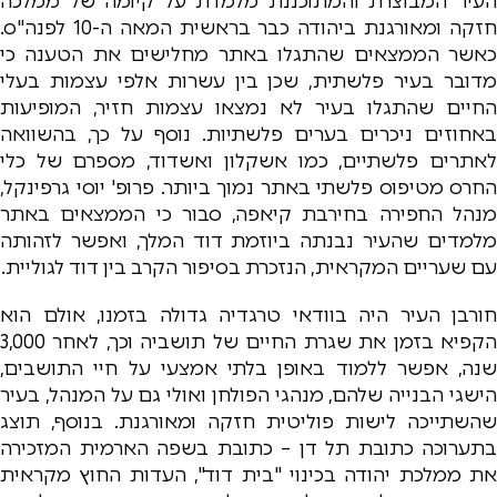
העיר המבוצרת והמתוכננת מלמדת על קיומה של ממלכה
חזקה ומאורגנת ביהודה כבר בראשית המאה ה-10 לפנה"ס.
כאשר הממצאים שהתגלו באתר מחלישים את הטענה כי
מדובר בעיר פלשתית, שכן בין עשרות אלפי עצמות בעלי
החיים שהתגלו בעיר לא נמצאו עצמות חזיר, המופיעות
באחוזים ניכרים בערים פלשתיות. נוסף על כך, בהשוואה
לאתרים פלשתיים, כמו אשקלון ואשדוד, מספרם של כלי
החרס מטיפוס פלשתי באתר נמוך ביותר. פרופ' יוסי גרפינקל,
מנהל החפירה בחירבת קיאפה, סבור כי הממצאים באתר
מלמדים שהעיר נבנתה ביוזמת דוד המלך, ואפשר לזהותה
עם שעריים המקראית, הנזכרת בסיפור הקרב בין דוד לגוליית.
חורבן העיר היה בוודאי טרגדיה גדולה בזמנו, אולם הוא
הקפיא בזמן את שגרת החיים של תושביה וכך, לאחר 3,000
שנה, אפשר ללמוד באופן בלתי אמצעי על חיי התושבים,
הישגי הבנייה שלהם, מנהגי הפולחן ואולי גם על המנהל, בעיר
שהשתייכה לישות פוליטית חזקה ומאורגנת. בנוסף, תוצג
בתערוכה כתובת תל דן – כתובת בשפה הארמית המזכירה
את ממלכת יהודה בכינוי "בית דוד", העדות החוץ מקראית