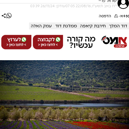
ישראל פריי
י"ח באב תשע"ו, 22/08/16 07:05
עודכן: 26/11/24 03:39
א+
א-
הדפסה
דוד המלך
חירבת קיאפה
ממלכת דוד
עמק האלה