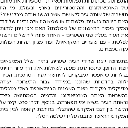
התערוכה, מסתתרות תעלומות ושאלות המסעירות את מוחם
של הארכיאולוגים וההיסטוריונים בארץ ובעולם. מי היו
תושביה של אותה עיר ללא שם אשר נטשו אותה מבלי שוב?
האם היו הם כנענים, פלשתים או שמא היו אלה נתיניו של דוד
המלך בימיה הראשונים של ממלכתו? האם אכן ניתן לזהות
את העיר בעלת שני השערים – האחד פונה לירושלים והשני
לפלשת – עם שעריים המקראית? ועוד מגוון תהיות העולות
מן הממצאים.
בתערוכה יוצגו שרידי העיר, שעריה, בתיה ושלל הממצאים
יוצאי הדופן, שינסו לתת מענה לשאלות אלו, דרך סיור חוויתי
בגלריות שיאפשר למבקרים להיחשף לעיר המרגשת. הסיור
ילווה בהדמיות שהוכנו במיוחד עבור התערוכה, יצירה
מוזיקלית מקורית מאת האמנית הבינלאומית ראלי מרגלית
בהשראת האתר הארכיאולוגי, והדמיה הממחישה כיצד
נראתה העיר בשיא ימי תפארתה. בנוסף, יוקרן סרט קצר על
הקשר בין דגם המקדש שהתגלה בחירבת קיאפה לבין בית
המקדש הראשון שנבנה על ידי שלמה המלך.