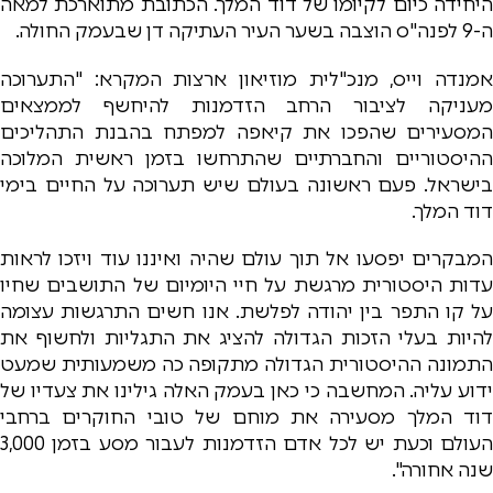
היחידה כיום לקיומו של דוד המלך. הכתובת מתוארכת למאה
ה-9 לפנה"ס הוצבה בשער העיר העתיקה דן שבעמק החולה.
אמנדה וייס, מנכ"לית מוזיאון ארצות המקרא: "התערוכה
מעניקה לציבור הרחב הזדמנות להיחשף לממצאים
המסעירים שהפכו את קיאפה למפתח בהבנת התהליכים
ההיסטוריים והחברתיים שהתרחשו בזמן ראשית המלוכה
בישראל. פעם ראשונה בעולם שיש תערוכה על החיים בימי
דוד המלך.
המבקרים יפסעו אל תוך עולם שהיה ואיננו עוד ויזכו לראות
עדות היסטורית מרגשת על חיי היומיום של התושבים שחיו
על קו התפר בין יהודה לפלשת. אנו חשים התרגשות עצומה
להיות בעלי הזכות הגדולה להציג את התגליות ולחשוף את
התמונה ההיסטורית הגדולה מתקופה כה משמעותית שמעט
ידוע עליה. המחשבה כי כאן בעמק האלה גילינו את צעדיו של
דוד המלך מסעירה את מוחם של טובי החוקרים ברחבי
העולם וכעת יש לכל אדם הזדמנות לעבור מסע בזמן 3,000
שנה אחורה".