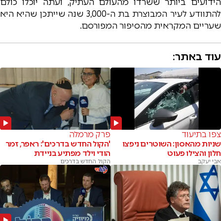
הידועים ביותר ששרדו מהעולם העתיק, ועתה יוכלו כולם
להתוודע לעיר המבוצרת בת ה-3,000 שנה שייתכן שהיא היא
שעריים המקראית מהסיפור המפורסם.
עוד באתר:
צפו בתיעוד
פרק מרמלה
שניות מהאסון: השוטרים ניפצו
'הקול החדש בדרכים': ראפר, זמר
חלון והצילו פעוט
הודי וילד מפתיע בניידת
אבי יעקב
הקול החדש בדרכים